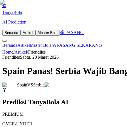
⚽
Tanya
Bola
AI Prediction
💰 PASANG
Beranda
Artikel
Master Bola
Beranda
Artikel
Master Bola
💰 PASANG SEKARANG
Home
/
Artikel
/
Friendlies
Friendlies
Sabtu, 28 Maret 2026
Spain Panas! Serbia Wajib Ban
Spain
VS
Serbia
🎯
Prediksi TanyaBola AI
PREMIUM
OVER/UNDER