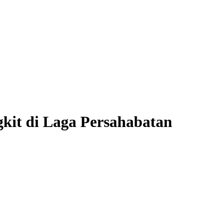
gkit di Laga Persahabatan