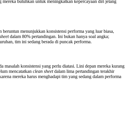
g mereka butuhkan untuk meningkatkan kepercayaan diri jelang
n beruntun menunjukkan konsistensi performa yang luar biasa,
sheet
dalam 80% pertandingan. Ini bukan hanya soal angka;
eluruhan, tim ini sedang berada di puncak performa.
a masalah konsistensi yang perlu diatasi. Lini depan mereka kurang
 belum mencatatkan
clean sheet
dalam lima pertandingan terakhir
a karena mereka harus menghadapi tim yang sedang dalam performa