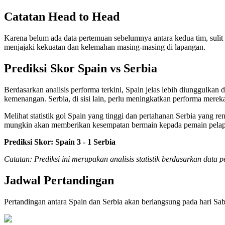
Catatan Head to Head
Karena belum ada data pertemuan sebelumnya antara kedua tim, suli
menjajaki kekuatan dan kelemahan masing-masing di lapangan.
Prediksi Skor Spain vs Serbia
Berdasarkan analisis performa terkini, Spain jelas lebih diunggulka
kemenangan. Serbia, di sisi lain, perlu meningkatkan performa mereka
Melihat statistik gol Spain yang tinggi dan pertahanan Serbia yang 
mungkin akan memberikan kesempatan bermain kepada pemain pelap
Prediksi Skor: Spain 3 - 1 Serbia
Catatan: Prediksi ini merupakan analisis statistik berdasarkan data
Jadwal Pertandingan
Pertandingan antara Spain dan Serbia akan berlangsung pada hari Sab