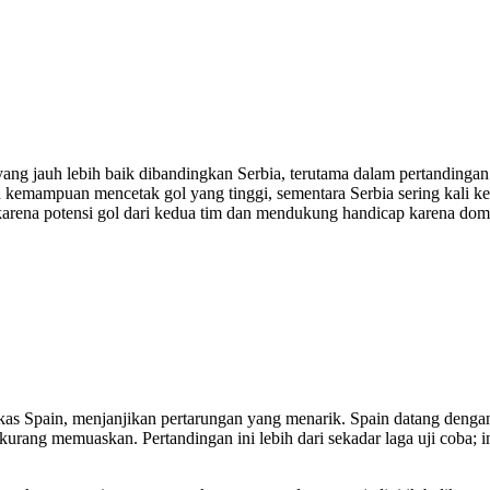
ang jauh lebih baik dibandingkan Serbia, terutama dalam pertandinga
 kemampuan mencetak gol yang tinggi, sementara Serbia sering kali ke
arena potensi gol dari kedua tim dan mendukung handicap karena domi
kas Spain, menjanjikan pertarungan yang menarik. Spain datang dengan k
 kurang memuaskan. Pertandingan ini lebih dari sekadar laga uji cob