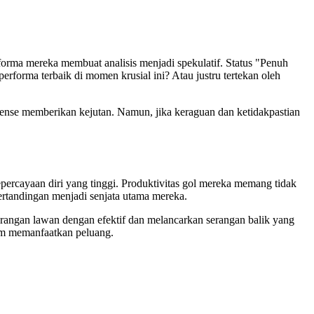
forma mereka membuat analisis menjadi spekulatif. Status "Penuh
orma terbaik di momen krusial ini? Atau justru tertekan oleh
ense memberikan kejutan. Namun, jika keraguan dan ketidakpastian
ercayaan diri yang tinggi. Produktivitas gol mereka memang tidak
pertandingan menjadi senjata utama mereka.
rangan lawan dengan efektif dan melancarkan serangan balik yang
lam memanfaatkan peluang.