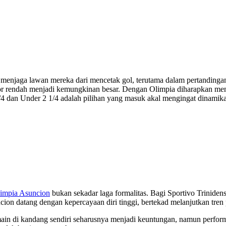
li menjaga lawan mereka dari mencetak gol, terutama dalam pertanding
kor rendah menjadi kemungkinan besar. Dengan Olimpia diharapkan me
3/4 dan Under 2 1/4 adalah pilihan yang masuk akal mengingat dinamika
impia Asuncion
bukan sekadar laga formalitas. Bagi Sportivo Trinide
cion datang dengan kepercayaan diri tinggi, bertekad melanjutkan tren
ermain di kandang sendiri seharusnya menjadi keuntungan, namun perfo