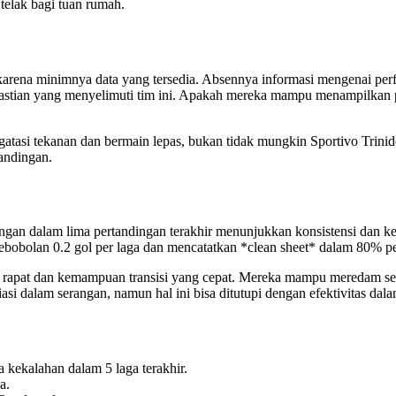
telak bagi tuan rumah.
 karena minimnya data yang tersedia. Absennya informasi mengenai per
ian yang menyelimuti tim ini. Apakah mereka mampu menampilkan perf
tasi tekanan dan bermain lepas, bukan tidak mungkin Sportivo Trinid
andingan.
an dalam lima pertandingan terakhir menunjukkan konsistensi dan kep
a kebobolan 0.2 gol per laga dan mencatatkan *clean sheet* dalam 80% 
g rapat dan kemampuan transisi yang cepat. Mereka mampu meredam se
i dalam serangan, namun hal ini bisa ditutupi dengan efektivitas da
 kekalahan dalam 5 laga terakhir.
a.