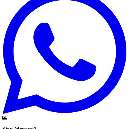
🎰
Siap Menang?