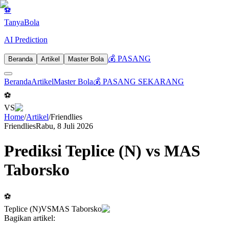
⚽
Tanya
Bola
AI Prediction
💰 PASANG
Beranda
Artikel
Master Bola
Beranda
Artikel
Master Bola
💰 PASANG SEKARANG
⚽
VS
Home
/
Artikel
/
Friendlies
Friendlies
Rabu, 8 Juli 2026
Prediksi Teplice (N) vs MAS
Taborsko
⚽
Teplice (N)
VS
MAS Taborsko
Bagikan artikel: