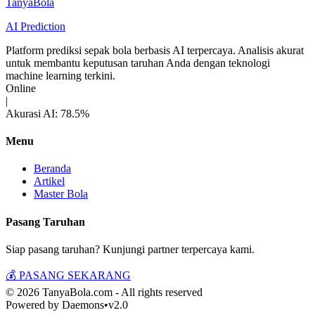
Tanya
Bola
AI Prediction
Platform prediksi sepak bola berbasis AI terpercaya. Analisis akurat
untuk membantu keputusan taruhan Anda dengan teknologi
machine learning terkini.
Online
|
Akurasi AI: 78.5%
Menu
Beranda
Artikel
Master Bola
Pasang Taruhan
Siap pasang taruhan? Kunjungi partner terpercaya kami.
💰 PASANG SEKARANG
© 2026 TanyaBola.com - All rights reserved
Powered by Daemons
•
v2.0