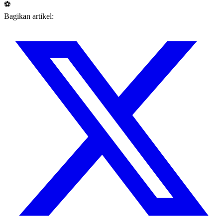
⚽
Bagikan artikel: