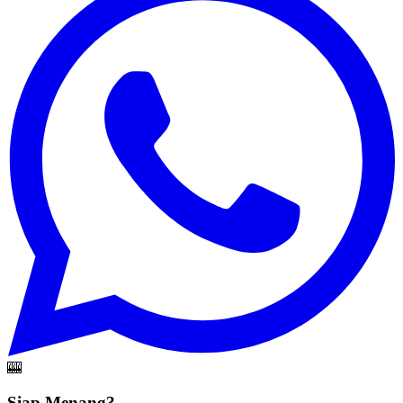
🎰
Siap Menang?