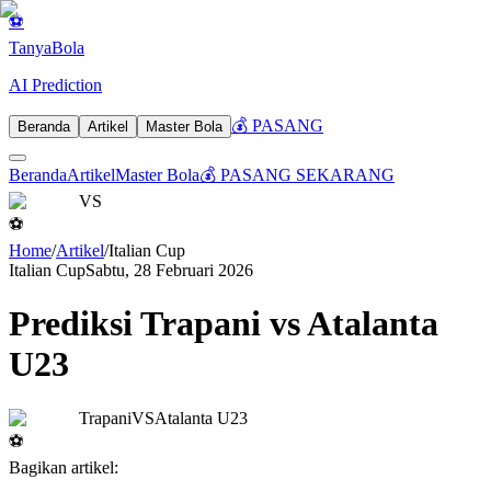
⚽
Tanya
Bola
AI Prediction
💰 PASANG
Beranda
Artikel
Master Bola
Beranda
Artikel
Master Bola
💰 PASANG SEKARANG
VS
⚽
Home
/
Artikel
/
Italian Cup
Italian Cup
Sabtu, 28 Februari 2026
Prediksi Trapani vs Atalanta
U23
Trapani
VS
Atalanta U23
⚽
Bagikan artikel: