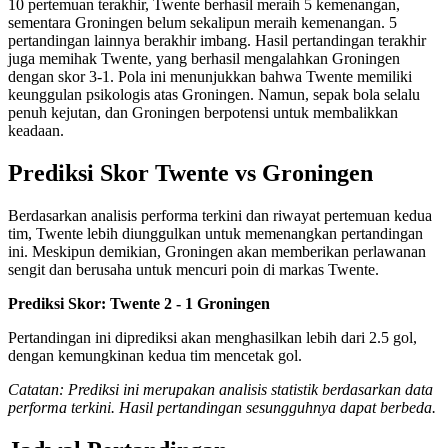
10 pertemuan terakhir, Twente berhasil meraih 5 kemenangan,
sementara Groningen belum sekalipun meraih kemenangan. 5
pertandingan lainnya berakhir imbang. Hasil pertandingan terakhir
juga memihak Twente, yang berhasil mengalahkan Groningen
dengan skor 3-1. Pola ini menunjukkan bahwa Twente memiliki
keunggulan psikologis atas Groningen. Namun, sepak bola selalu
penuh kejutan, dan Groningen berpotensi untuk membalikkan
keadaan.
Prediksi Skor Twente vs Groningen
Berdasarkan analisis performa terkini dan riwayat pertemuan kedua
tim, Twente lebih diunggulkan untuk memenangkan pertandingan
ini. Meskipun demikian, Groningen akan memberikan perlawanan
sengit dan berusaha untuk mencuri poin di markas Twente.
Prediksi Skor: Twente 2 - 1 Groningen
Pertandingan ini diprediksi akan menghasilkan lebih dari 2.5 gol,
dengan kemungkinan kedua tim mencetak gol.
Catatan: Prediksi ini merupakan analisis statistik berdasarkan data
performa terkini. Hasil pertandingan sesungguhnya dapat berbeda.