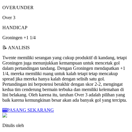
OVER/UNDER
Over 3
HANDICAP
Groningen +1 1/4
📝 ANALISIS
Twente memiliki serangan yang cukup produktif di kandang, tetapi
Groningen juga menunjukkan kemampuan untuk mencetak gol
dalam pertandingan tandang. Dengan Groningen mendapatkan +1
1/4, mereka memiliki ruang untuk kalah tetapi tetap mencakup
spread jika mereka hanya kalah dengan selisih satu gol.
Pertandingan ini berpotensi berakhir dengan skor 2-2, mengingat
kedua tim cenderung bermain terbuka dan memiliki kelemahan di
lini belakang. Oleh karena itu, taruhan Over 3 adalah pilihan yang
baik karena kemungkinan besar akan ada banyak gol yang tercipta.
🎰
PASANG SEKARANG
Ditulis oleh