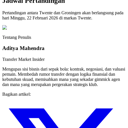
Jadwal Pertandingan
Pertandingan antara Twente dan Groningen akan berlangsung pada
hari Minggu, 22 Februari 2026 di markas Twente.
Tentang Penulis
Aditya Mahendra
Transfer Market Insider
Mengupas sisi bisnis dari sepak bola: kontrak, negosiasi, dan valuasi
pemain. Membedah rumor transfer dengan logika finansial dan
kebutuhan skuad, memisahkan mana yang sekadar gimmick agen
dan mana yang merupakan pergerakan strategis klub.
Bagikan artikel: