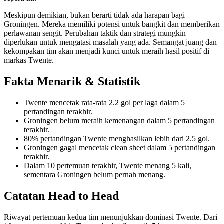
Meskipun demikian, bukan berarti tidak ada harapan bagi
Groningen. Mereka memiliki potensi untuk bangkit dan memberikan
perlawanan sengit. Perubahan taktik dan strategi mungkin
diperlukan untuk mengatasi masalah yang ada. Semangat juang dan
kekompakan tim akan menjadi kunci untuk meraih hasil positif di
markas Twente.
Fakta Menarik & Statistik
Twente mencetak rata-rata 2.2 gol per laga dalam 5
pertandingan terakhir.
Groningen belum meraih kemenangan dalam 5 pertandingan
terakhir.
80% pertandingan Twente menghasilkan lebih dari 2.5 gol.
Groningen gagal mencetak clean sheet dalam 5 pertandingan
terakhir.
Dalam 10 pertemuan terakhir, Twente menang 5 kali,
sementara Groningen belum pernah menang.
Catatan Head to Head
Riwayat pertemuan kedua tim menunjukkan dominasi Twente. Dari