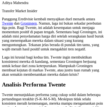
Aditya Mahendra
Transfer Market Insider
Panggung Eredivisie kembali menyajikan duel menarik antara
Twente
dan
Groningen
. Namun, laga ini bukan sekadar perebutan
tiga poin. Bagi Twente, ini adalah kesempatan untuk menjaga
momentum positif di papan tengah. Sementara bagi Groningen, ini
adalah misi penyelamatan harga diri setelah serangkaian hasil buruk
yang menempatkan mereka dalam situasi yang kurang
menguntungkan. Tekanan jelas berada di pundak tim tamu, yang
wajib meraih hasil positif untuk mengakhiri tren negatif.
Laga ini krusial bagi kedua tim. Twente ingin membuktikan
konsistensi mereka di kandang, sementara Groningen berjuang
untuk keluar dari zona keterpurukan. Mampukah Groningen
membuat kejutan di markas Twente, atau justru tuan rumah yang
akan semakin membenamkan mereka dalam krisis?
Analisis Performa Twente
Twente menunjukkan performa yang cukup solid dalam beberapa
pertandingan terakhir (S-K-M-S-M). Meskipun tidak selalu
konsisten meraih kemenangan, mereka mampu mengamankan poin