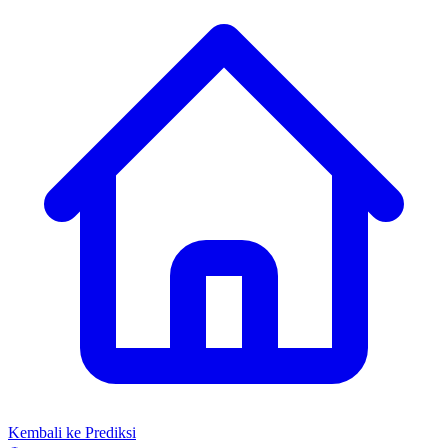
Kembali ke Prediksi