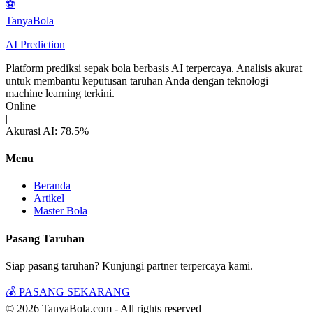
⚽
Tanya
Bola
AI Prediction
Platform prediksi sepak bola berbasis AI terpercaya. Analisis akurat
untuk membantu keputusan taruhan Anda dengan teknologi
machine learning terkini.
Online
|
Akurasi AI: 78.5%
Menu
Beranda
Artikel
Master Bola
Pasang Taruhan
Siap pasang taruhan? Kunjungi partner terpercaya kami.
💰 PASANG SEKARANG
© 2026 TanyaBola.com - All rights reserved