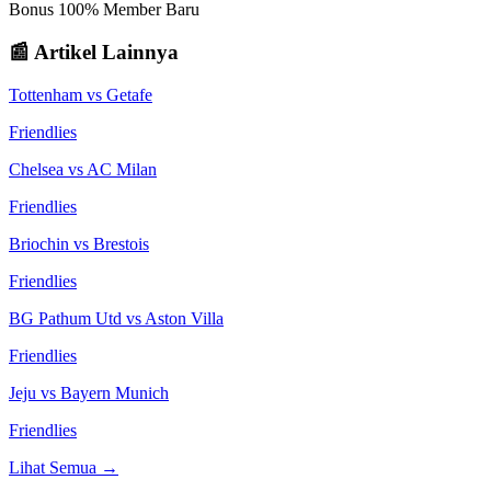
Bonus 100% Member Baru
📰 Artikel Lainnya
Tottenham
vs
Getafe
Friendlies
Chelsea
vs
AC Milan
Friendlies
Briochin
vs
Brestois
Friendlies
BG Pathum Utd
vs
Aston Villa
Friendlies
Jeju
vs
Bayern Munich
Friendlies
Lihat Semua →