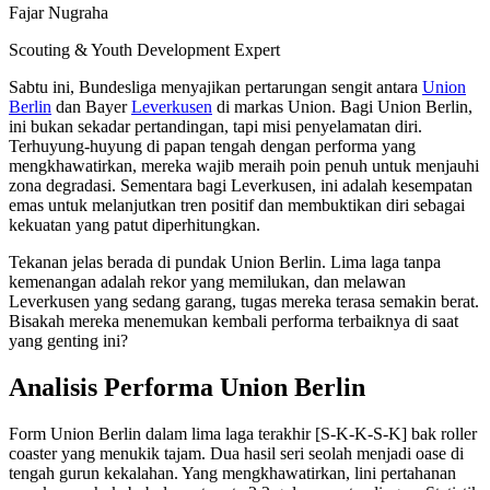
Fajar Nugraha
Scouting & Youth Development Expert
Sabtu ini, Bundesliga menyajikan pertarungan sengit antara
Union
Berlin
dan Bayer
Leverkusen
di markas Union. Bagi Union Berlin,
ini bukan sekadar pertandingan, tapi misi penyelamatan diri.
Terhuyung-huyung di papan tengah dengan performa yang
mengkhawatirkan, mereka wajib meraih poin penuh untuk menjauhi
zona degradasi. Sementara bagi Leverkusen, ini adalah kesempatan
emas untuk melanjutkan tren positif dan membuktikan diri sebagai
kekuatan yang patut diperhitungkan.
Tekanan jelas berada di pundak Union Berlin. Lima laga tanpa
kemenangan adalah rekor yang memilukan, dan melawan
Leverkusen yang sedang garang, tugas mereka terasa semakin berat.
Bisakah mereka menemukan kembali performa terbaiknya di saat
yang genting ini?
Analisis Performa Union Berlin
Form Union Berlin dalam lima laga terakhir [S-K-K-S-K] bak roller
coaster yang menukik tajam. Dua hasil seri seolah menjadi oase di
tengah gurun kekalahan. Yang mengkhawatirkan, lini pertahanan