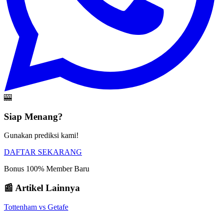
🎰
Siap Menang?
Gunakan prediksi kami!
DAFTAR SEKARANG
Bonus 100% Member Baru
📰 Artikel Lainnya
Tottenham
vs
Getafe