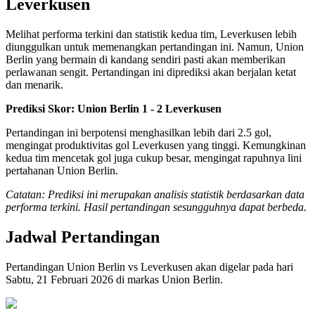
Leverkusen
Melihat performa terkini dan statistik kedua tim, Leverkusen lebih
diunggulkan untuk memenangkan pertandingan ini. Namun, Union
Berlin yang bermain di kandang sendiri pasti akan memberikan
perlawanan sengit. Pertandingan ini diprediksi akan berjalan ketat
dan menarik.
Prediksi Skor: Union Berlin 1 - 2 Leverkusen
Pertandingan ini berpotensi menghasilkan lebih dari 2.5 gol,
mengingat produktivitas gol Leverkusen yang tinggi. Kemungkinan
kedua tim mencetak gol juga cukup besar, mengingat rapuhnya lini
pertahanan Union Berlin.
Catatan: Prediksi ini merupakan analisis statistik berdasarkan data
performa terkini. Hasil pertandingan sesungguhnya dapat berbeda.
Jadwal Pertandingan
Pertandingan Union Berlin vs Leverkusen akan digelar pada hari
Sabtu, 21 Februari 2026 di markas Union Berlin.