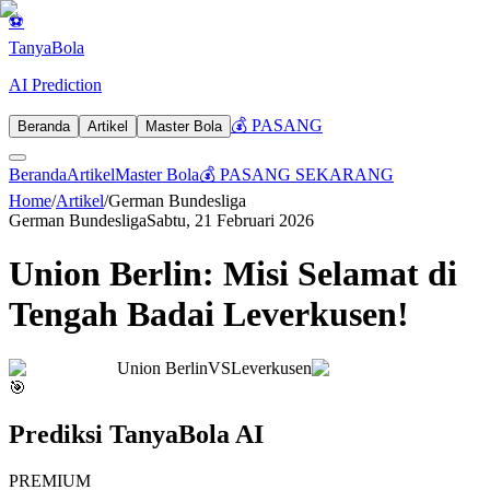
⚽
Tanya
Bola
AI Prediction
💰 PASANG
Beranda
Artikel
Master Bola
Beranda
Artikel
Master Bola
💰 PASANG SEKARANG
Home
/
Artikel
/
German Bundesliga
German Bundesliga
Sabtu, 21 Februari 2026
Union Berlin: Misi Selamat di
Tengah Badai Leverkusen!
Union Berlin
VS
Leverkusen
🎯
Prediksi TanyaBola AI
PREMIUM