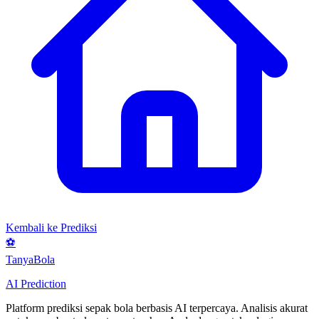
Kembali ke Prediksi
⚽
Tanya
Bola
AI Prediction
Platform prediksi sepak bola berbasis AI terpercaya. Analisis akurat