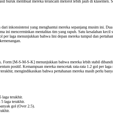
asil buruk membuat mereka terancam melorot lebih jauh di klasemen. Se
dari inkonsistensi yang menghantui mereka sepanjang musim ini. Dua 
a ini mencerminkan mentalitas tim yang rapuh. Satu kesalahan kecil saja
gol per laga menunjukkan bahwa lini depan mereka tumpul dan pertahan
i kemenangan.
k. Form [M-S-M-S-K] menunjukkan bahwa mereka lebih stabil dibanding
tum positif. Kemampuan mereka mencetak rata-rata 1.2 gol per laga
n terakhir, mengindikasikan bahwa pertahanan mereka masih perlu bany
 laga terakhir.
5 laga terakhir.
anyak gol (Over 2.5).
akhir.