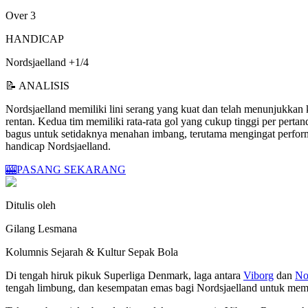
Over 3
HANDICAP
Nordsjaelland +1/4
📝 ANALISIS
Nordsjaelland memiliki lini serang yang kuat dan telah menunjukka
rentan. Kedua tim memiliki rata-rata gol yang cukup tinggi per per
bagus untuk setidaknya menahan imbang, terutama mengingat perform
handicap Nordsjaelland.
🎰
PASANG SEKARANG
Ditulis oleh
Gilang Lesmana
Kolumnis Sejarah & Kultur Sepak Bola
Di tengah hiruk pikuk Superliga Denmark, laga antara
Viborg
dan
No
tengah limbung, dan kesempatan emas bagi Nordsjaelland untuk memb