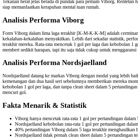
Tekanan berat jelas berada di pundak para pemain Viborg. Rentetan h
siap memanfaatkan kerapuhan mental tuan rumah.
Analisis Performa Viborg
Form Viborg dalam lima laga terakhir [K-M-K-K-M] adalah cerminan 
kekalahan-kekalahan menyakitkan. Lebih dari sekadar statistik, perform
terakhir mereka. Rata-rata mencetak 1 gol per laga dan kebobolan 1 
memberi sedikit harapan, tapi itu saja tidak cukup untuk menggarans
Analisis Performa Nordsjaelland
Nordsjaelland datang ke markas Viborg dengan modal yang lebih bai
kemenangan dan dua hasil seri sebelumnya memberikan mereka momen
kebobolan 1 gol per laga, dan tanpa clean sheet dalam 5 pertandinga
mencuri gol.
Fakta Menarik & Statistik
Viborg hanya mencetak rata-rata 1 gol per pertandingan dalam 5
Nordsjaelland kebobolan rata-rata 1 gol per pertandingan dalam 
40% pertandingan Viborg dalam 5 laga terakhir menghasilkan b
Nordsjaelland tidak pernah clean sheet dalam 5 pertandingan ter