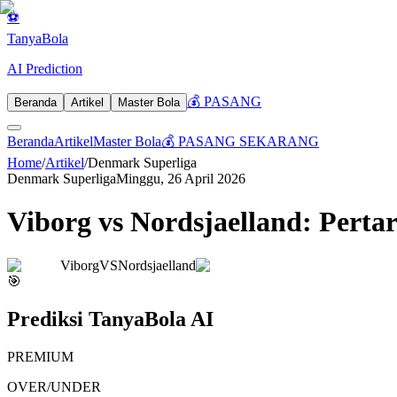
⚽
Tanya
Bola
AI Prediction
💰 PASANG
Beranda
Artikel
Master Bola
Beranda
Artikel
Master Bola
💰 PASANG SEKARANG
Home
/
Artikel
/
Denmark Superliga
Denmark Superliga
Minggu, 26 April 2026
Viborg vs Nordsjaelland: Perta
Viborg
VS
Nordsjaelland
🎯
Prediksi TanyaBola AI
PREMIUM
OVER/UNDER