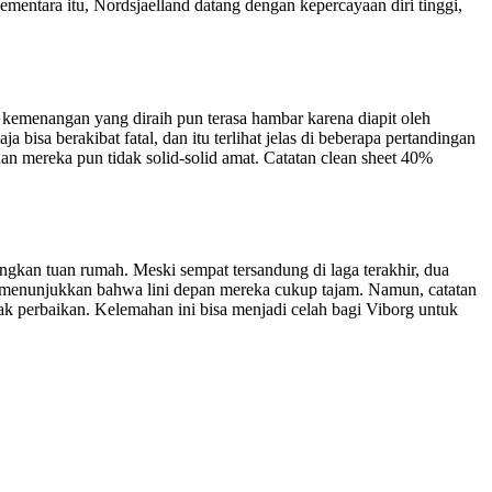
mentara itu, Nordsjaelland datang dengan kepercayaan diri tinggi,
kemenangan yang diraih pun terasa hambar karena diapit oleh
 bisa berakibat fatal, dan itu terlihat jelas di beberapa pertandingan
an mereka pun tidak solid-solid amat. Catatan clean sheet 40%
kan tuan rumah. Meski sempat tersandung di laga terakhir, dua
 menunjukkan bahwa lini depan mereka cukup tajam. Namun, catatan
ak perbaikan. Kelemahan ini bisa menjadi celah bagi Viborg untuk