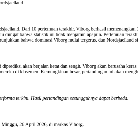
rdsjaelland.
rdsjaelland. Dari 10 pertemuan terakhir, Viborg berhasil memenangka
 diingat bahwa statistik ini tidak menjamin apapun. Pertemuan terak
nunjukkan bahwa dominasi Viborg mulai tergerus, dan Nordsjaelland 
ini diprediksi akan berjalan ketat dan sengit. Viborg akan berusaha k
ereka di klasemen. Kemungkinan besar, pertandingan ini akan menghasi
 performa terkini. Hasil pertandingan sesungguhnya dapat berbeda.
 Minggu, 26 April 2026, di markas Viborg.