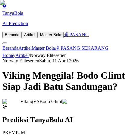
⚽
Tanya
Bola
AI Prediction
💰 PASANG
Beranda
Artikel
Master Bola
Beranda
Artikel
Master Bola
💰 PASANG SEKARANG
Home
/
Artikel
/
Norway Eliteserien
Norway Eliteserien
Sabtu, 11 April 2026
Viking Menggila! Bodo Glimt
Siap Jadi Batu Sandungan?
Viking
VS
Bodo Glimt
🎯
Prediksi TanyaBola AI
PREMIUM