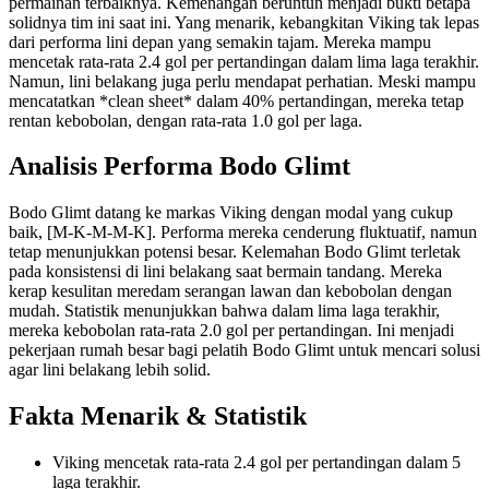
permainan terbaiknya. Kemenangan beruntun menjadi bukti betapa
solidnya tim ini saat ini. Yang menarik, kebangkitan Viking tak lepas
dari performa lini depan yang semakin tajam. Mereka mampu
mencetak rata-rata 2.4 gol per pertandingan dalam lima laga terakhir.
Namun, lini belakang juga perlu mendapat perhatian. Meski mampu
mencatatkan *clean sheet* dalam 40% pertandingan, mereka tetap
rentan kebobolan, dengan rata-rata 1.0 gol per laga.
Analisis Performa Bodo Glimt
Bodo Glimt datang ke markas Viking dengan modal yang cukup
baik, [M-K-M-M-K]. Performa mereka cenderung fluktuatif, namun
tetap menunjukkan potensi besar. Kelemahan Bodo Glimt terletak
pada konsistensi di lini belakang saat bermain tandang. Mereka
kerap kesulitan meredam serangan lawan dan kebobolan dengan
mudah. Statistik menunjukkan bahwa dalam lima laga terakhir,
mereka kebobolan rata-rata 2.0 gol per pertandingan. Ini menjadi
pekerjaan rumah besar bagi pelatih Bodo Glimt untuk mencari solusi
agar lini belakang lebih solid.
Fakta Menarik & Statistik
Viking mencetak rata-rata 2.4 gol per pertandingan dalam 5
laga terakhir.