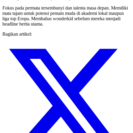
Fokus pada permata tersembunyi dan talenta masa depan. Memiliki
mata tajam untuk potensi pemain muda di akademi lokal maupun
liga top Eropa. Membahas wonderkid sebelum mereka menjadi
headline berita utama.
Bagikan artikel: