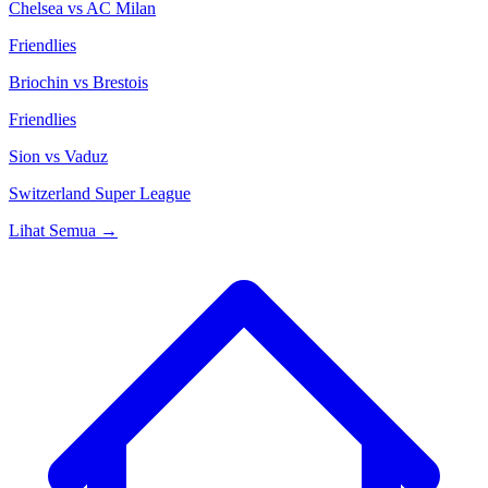
Chelsea
vs
AC Milan
Friendlies
Briochin
vs
Brestois
Friendlies
Sion
vs
Vaduz
Switzerland Super League
Lihat Semua →