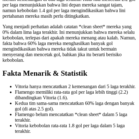
per laga menunjukkan bahwa lini depan mereka sangat tajam,
namun kebobolan 1.4 gol per laga mengindikasikan bahwa lini
pertahanan mereka masih perlu ditingkatkan.
Yang menjadi perhatian adalah catatan *clean sheet* mereka yang
0% dalam lima laga terakhir. Ini menunjukkan bahwa mereka selalu
kebobolan, terlepas dari apakah mereka menang atau kalah. Namun,
fakta bahwa 60% laga mereka menghasilkan banyak gol
mengindikasikan bahwa mereka tidak takut untuk bermain
menyerang dan mencetak gol, bahkan jika itu berarti berisiko
kebobolan.
Fakta Menarik & Statistik
Vitoria hanya mencatatkan 2 kemenangan dari 5 laga terakhir.
Flamengo memiliki rata-rata gol per laga lebih tinggi (2.2)
dibandingkan Vitoria (1.6).
Kedua tim sama-sama mencatatkan 60% laga dengan banyak
gol (di atas 2.5 gol).
Flamengo belum mencatatkan *clean sheet* dalam 5 laga
terakhir.
Vitoria kebobolan rata-rata 1.8 gol per laga dalam 5 laga
terakhir.