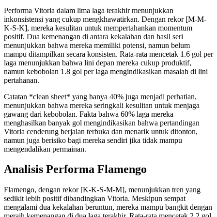
Performa Vitoria dalam lima laga terakhir menunjukkan
inkonsistensi yang cukup mengkhawatirkan. Dengan rekor [M-M-
K-S-K], mereka kesulitan untuk mempertahankan momentum
positif. Dua kemenangan di antara kekalahan dan hasil seri
menunjukkan bahwa mereka memiliki potensi, namun belum
mampu ditampilkan secara konsisten. Rata-rata mencetak 1.6 gol per
laga menunjukkan bahwa lini depan mereka cukup produktif,
namun kebobolan 1.8 gol per laga mengindikasikan masalah di lini
pertahanan.
Catatan *clean sheet* yang hanya 40% juga menjadi perhatian,
menunjukkan bahwa mereka seringkali kesulitan untuk menjaga
gawang dari kebobolan. Fakta bahwa 60% laga mereka
menghasilkan banyak gol mengindikasikan bahwa pertandingan
Vitoria cenderung berjalan terbuka dan menarik untuk ditonton,
namun juga berisiko bagi mereka sendiri jika tidak mampu
mengendalikan permainan.
Analisis Performa Flamengo
Flamengo, dengan rekor [K-K-S-M-M], menunjukkan tren yang
sedikit lebih positif dibandingkan Vitoria. Meskipun sempat
mengalami dua kekalahan beruntun, mereka mampu bangkit dengan
meraih kemenangan di dua laga terakhir. Rata-rata mencetak 2.2 gol