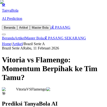
⚽
Tanya
Bola
AI Prediction
💰 PASANG
Beranda
Artikel
Master Bola
Beranda
Artikel
Master Bola
💰 PASANG SEKARANG
Home
/
Artikel
/
Brazil Serie A
Brazil Serie A
Rabu, 11 Februari 2026
Vitoria vs Flamengo:
Momentum Berpihak ke Tim
Tamu?
Vitoria
VS
Flamengo
🎯
Prediksi TanyaBola AI