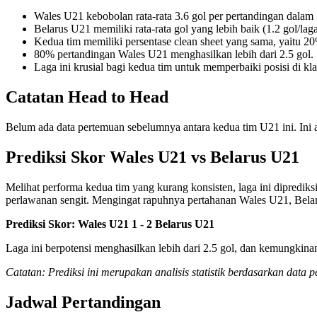
Wales U21 kebobolan rata-rata 3.6 gol per pertandingan dalam 5
Belarus U21 memiliki rata-rata gol yang lebih baik (1.2 gol/la
Kedua tim memiliki persentase clean sheet yang sama, yaitu 2
80% pertandingan Wales U21 menghasilkan lebih dari 2.5 gol.
Laga ini krusial bagi kedua tim untuk memperbaiki posisi di 
Catatan Head to Head
Belum ada data pertemuan sebelumnya antara kedua tim U21 ini. Ini 
Prediksi Skor Wales U21 vs Belarus U21
Melihat performa kedua tim yang kurang konsisten, laga ini dipred
perlawanan sengit. Mengingat rapuhnya pertahanan Wales U21, Bela
Prediksi Skor: Wales U21 1 - 2 Belarus U21
Laga ini berpotensi menghasilkan lebih dari 2.5 gol, dan kemungkina
Catatan: Prediksi ini merupakan analisis statistik berdasarkan data
Jadwal Pertandingan