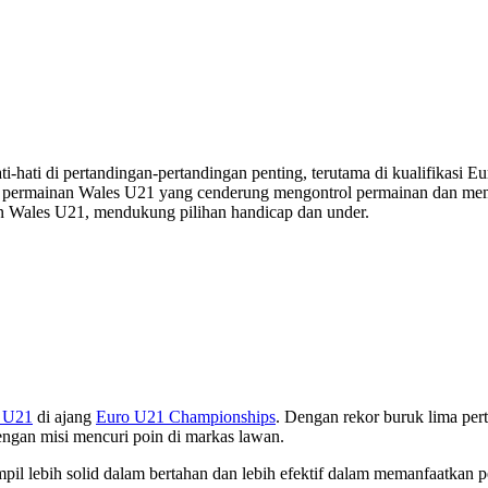
hati di pertandingan-pertandingan penting, terutama di kualifikasi Eur
a permainan Wales U21 yang cenderung mengontrol permainan dan memi
an Wales U21, mendukung pilihan handicap dan under.
s U21
di ajang
Euro U21 Championships
. Dengan rekor buruk lima per
engan misi mencuri poin di markas lawan.
ampil lebih solid dalam bertahan dan lebih efektif dalam memanfaatkan