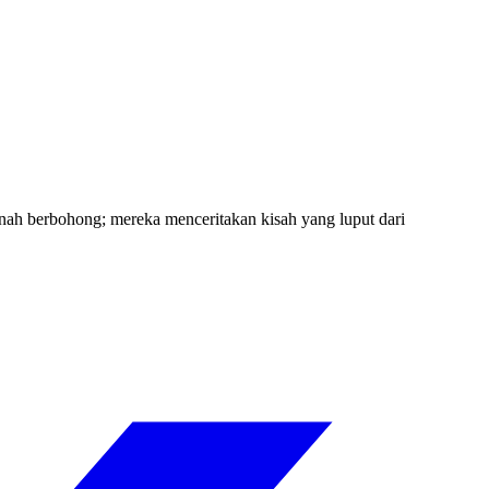
rnah berbohong; mereka menceritakan kisah yang luput dari