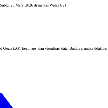
 Sabtu, 28 Maret 2026 di markas Wales U21.
 Goals (xG), heatmaps, dan visualisasi data. Baginya, angka tidak pe