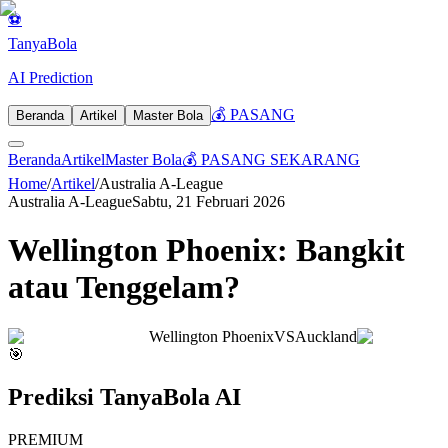
⚽
Tanya
Bola
AI Prediction
💰 PASANG
Beranda
Artikel
Master Bola
Beranda
Artikel
Master Bola
💰 PASANG SEKARANG
Home
/
Artikel
/
Australia A-League
Australia A-League
Sabtu, 21 Februari 2026
Wellington Phoenix: Bangkit
atau Tenggelam?
Wellington Phoenix
VS
Auckland
🎯
Prediksi TanyaBola AI
PREMIUM