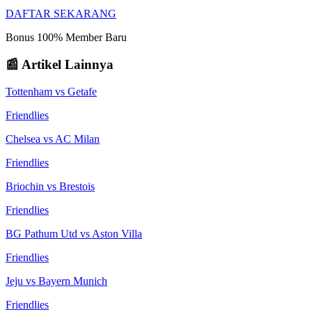
DAFTAR SEKARANG
Bonus 100% Member Baru
📰 Artikel Lainnya
Tottenham
vs
Getafe
Friendlies
Chelsea
vs
AC Milan
Friendlies
Briochin
vs
Brestois
Friendlies
BG Pathum Utd
vs
Aston Villa
Friendlies
Jeju
vs
Bayern Munich
Friendlies