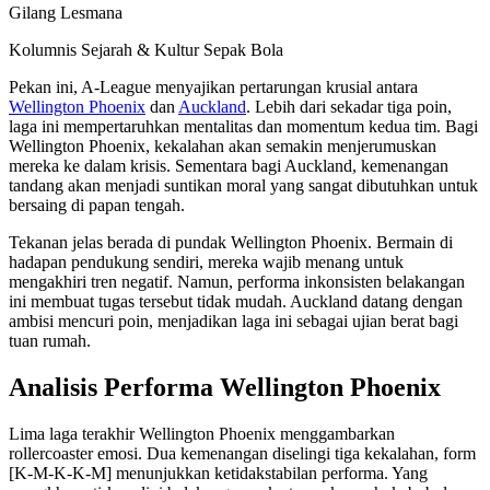
Gilang Lesmana
Kolumnis Sejarah & Kultur Sepak Bola
Pekan ini, A-League menyajikan pertarungan krusial antara
Wellington Phoenix
dan
Auckland
. Lebih dari sekadar tiga poin,
laga ini mempertaruhkan mentalitas dan momentum kedua tim. Bagi
Wellington Phoenix, kekalahan akan semakin menjerumuskan
mereka ke dalam krisis. Sementara bagi Auckland, kemenangan
tandang akan menjadi suntikan moral yang sangat dibutuhkan untuk
bersaing di papan tengah.
Tekanan jelas berada di pundak Wellington Phoenix. Bermain di
hadapan pendukung sendiri, mereka wajib menang untuk
mengakhiri tren negatif. Namun, performa inkonsisten belakangan
ini membuat tugas tersebut tidak mudah. Auckland datang dengan
ambisi mencuri poin, menjadikan laga ini sebagai ujian berat bagi
tuan rumah.
Analisis Performa Wellington Phoenix
Lima laga terakhir Wellington Phoenix menggambarkan
rollercoaster emosi. Dua kemenangan diselingi tiga kekalahan, form
[K-M-K-K-M] menunjukkan ketidakstabilan performa. Yang