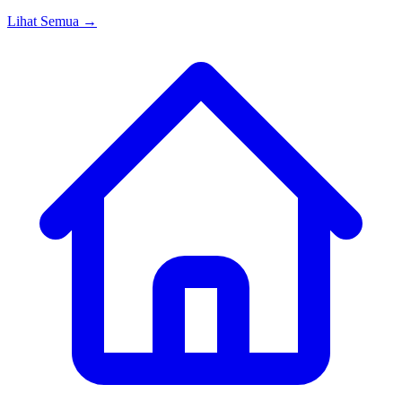
Lihat Semua →