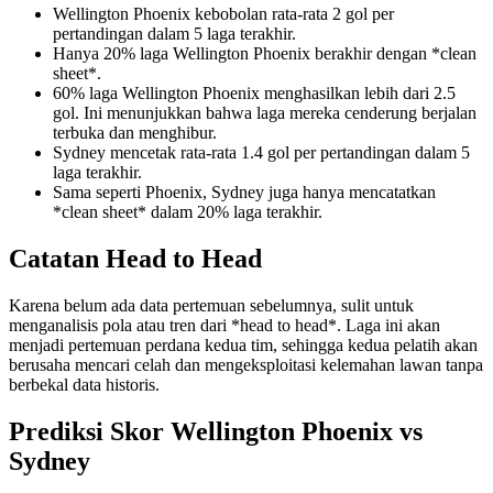
Wellington Phoenix kebobolan rata-rata 2 gol per
pertandingan dalam 5 laga terakhir.
Hanya 20% laga Wellington Phoenix berakhir dengan *clean
sheet*.
60% laga Wellington Phoenix menghasilkan lebih dari 2.5
gol. Ini menunjukkan bahwa laga mereka cenderung berjalan
terbuka dan menghibur.
Sydney mencetak rata-rata 1.4 gol per pertandingan dalam 5
laga terakhir.
Sama seperti Phoenix, Sydney juga hanya mencatatkan
*clean sheet* dalam 20% laga terakhir.
Catatan Head to Head
Karena belum ada data pertemuan sebelumnya, sulit untuk
menganalisis pola atau tren dari *head to head*. Laga ini akan
menjadi pertemuan perdana kedua tim, sehingga kedua pelatih akan
berusaha mencari celah dan mengeksploitasi kelemahan lawan tanpa
berbekal data historis.
Prediksi Skor Wellington Phoenix vs
Sydney