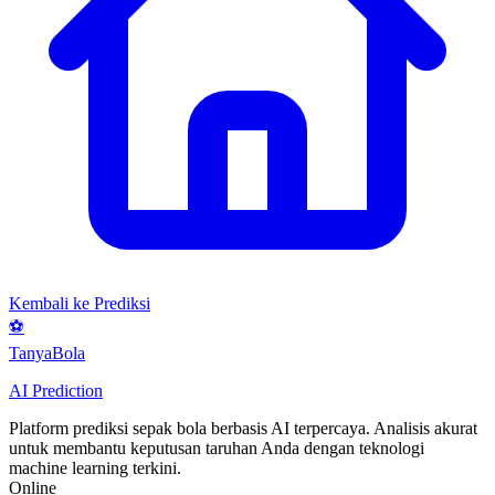
Kembali ke Prediksi
⚽
Tanya
Bola
AI Prediction
Platform prediksi sepak bola berbasis AI terpercaya. Analisis akurat
untuk membantu keputusan taruhan Anda dengan teknologi
machine learning terkini.
Online