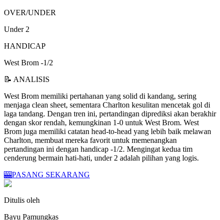
OVER/UNDER
Under 2
HANDICAP
West Brom -1/2
📝 ANALISIS
West Brom memiliki pertahanan yang solid di kandang, sering
menjaga clean sheet, sementara Charlton kesulitan mencetak gol di
laga tandang. Dengan tren ini, pertandingan diprediksi akan berakhir
dengan skor rendah, kemungkinan 1-0 untuk West Brom. West
Brom juga memiliki catatan head-to-head yang lebih baik melawan
Charlton, membuat mereka favorit untuk memenangkan
pertandingan ini dengan handicap -1/2. Mengingat kedua tim
cenderung bermain hati-hati, under 2 adalah pilihan yang logis.
🎰
PASANG SEKARANG
Ditulis oleh
Bayu Pamungkas