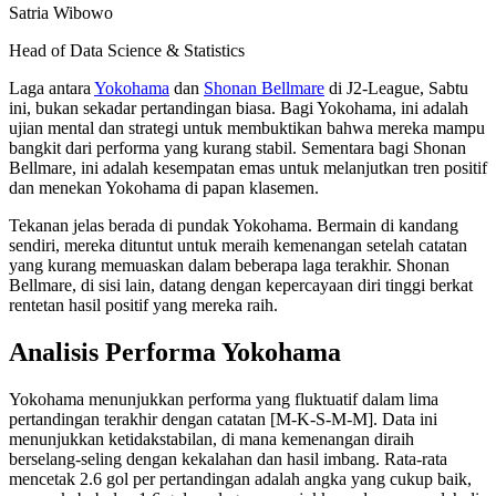
Satria Wibowo
Head of Data Science & Statistics
Laga antara
Yokohama
dan
Shonan Bellmare
di J2-League, Sabtu
ini, bukan sekadar pertandingan biasa. Bagi Yokohama, ini adalah
ujian mental dan strategi untuk membuktikan bahwa mereka mampu
bangkit dari performa yang kurang stabil. Sementara bagi Shonan
Bellmare, ini adalah kesempatan emas untuk melanjutkan tren positif
dan menekan Yokohama di papan klasemen.
Tekanan jelas berada di pundak Yokohama. Bermain di kandang
sendiri, mereka dituntut untuk meraih kemenangan setelah catatan
yang kurang memuaskan dalam beberapa laga terakhir. Shonan
Bellmare, di sisi lain, datang dengan kepercayaan diri tinggi berkat
rentetan hasil positif yang mereka raih.
Analisis Performa Yokohama
Yokohama menunjukkan performa yang fluktuatif dalam lima
pertandingan terakhir dengan catatan [M-K-S-M-M]. Data ini
menunjukkan ketidakstabilan, di mana kemenangan diraih
berselang-seling dengan kekalahan dan hasil imbang. Rata-rata
mencetak 2.6 gol per pertandingan adalah angka yang cukup baik,