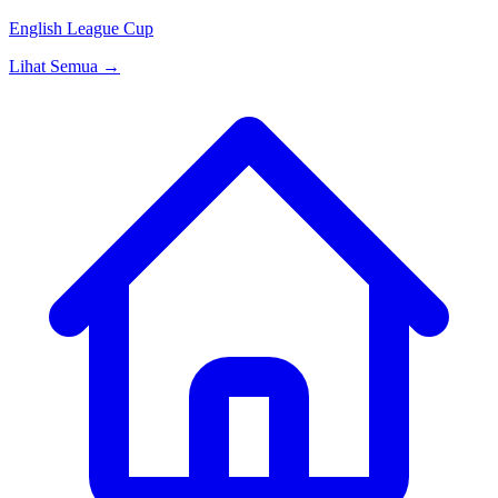
English League Cup
Lihat Semua →