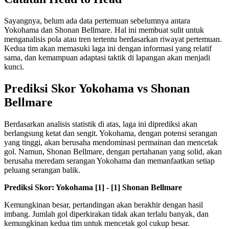
Sayangnya, belum ada data pertemuan sebelumnya antara
Yokohama dan Shonan Bellmare. Hal ini membuat sulit untuk
menganalisis pola atau tren tertentu berdasarkan riwayat pertemuan.
Kedua tim akan memasuki laga ini dengan informasi yang relatif
sama, dan kemampuan adaptasi taktik di lapangan akan menjadi
kunci.
Prediksi Skor Yokohama vs Shonan
Bellmare
Berdasarkan analisis statistik di atas, laga ini diprediksi akan
berlangsung ketat dan sengit. Yokohama, dengan potensi serangan
yang tinggi, akan berusaha mendominasi permainan dan mencetak
gol. Namun, Shonan Bellmare, dengan pertahanan yang solid, akan
berusaha meredam serangan Yokohama dan memanfaatkan setiap
peluang serangan balik.
Prediksi Skor: Yokohama [1] - [1] Shonan Bellmare
Kemungkinan besar, pertandingan akan berakhir dengan hasil
imbang. Jumlah gol diperkirakan tidak akan terlalu banyak, dan
kemungkinan kedua tim untuk mencetak gol cukup besar.