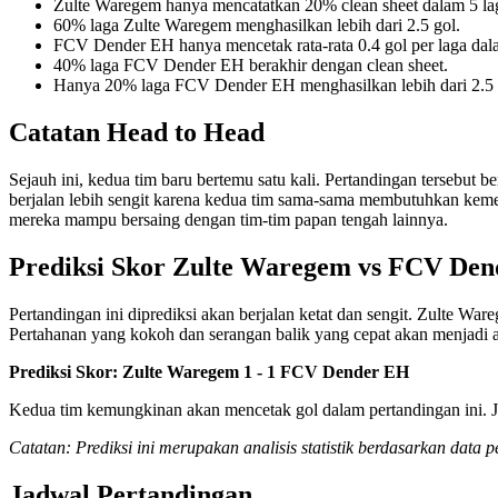
Zulte Waregem hanya mencatatkan 20% clean sheet dalam 5 lag
60% laga Zulte Waregem menghasilkan lebih dari 2.5 gol.
FCV Dender EH hanya mencetak rata-rata 0.4 gol per laga dala
40% laga FCV Dender EH berakhir dengan clean sheet.
Hanya 20% laga FCV Dender EH menghasilkan lebih dari 2.5 
Catatan Head to Head
Sejauh ini, kedua tim baru bertemu satu kali. Pertandingan tersebut
berjalan lebih sengit karena kedua tim sama-sama membutuhkan ke
mereka mampu bersaing dengan tim-tim papan tengah lainnya.
Prediksi Skor Zulte Waregem vs FCV De
Pertandingan ini diprediksi akan berjalan ketat dan sengit. Zulte 
Pertahanan yang kokoh dan serangan balik yang cepat akan menjadi 
Prediksi Skor: Zulte Waregem 1 - 1 FCV Dender EH
Kedua tim kemungkinan akan mencetak gol dalam pertandingan ini. Ju
Catatan: Prediksi ini merupakan analisis statistik berdasarkan data
Jadwal Pertandingan