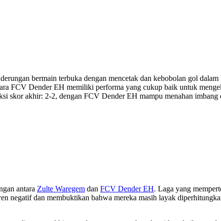
ungan bermain terbuka dengan mencetak dan kebobolan gol dalam b
ara FCV Dender EH memiliki performa yang cukup baik untuk mengeksp
ediksi skor akhir: 2-2, dengan FCV Dender EH mampu menahan imbang 
ngan antara
Zulte Waregem
dan
FCV Dender EH
. Laga yang memperte
tren negatif dan membuktikan bahwa mereka masih layak diperhitungka