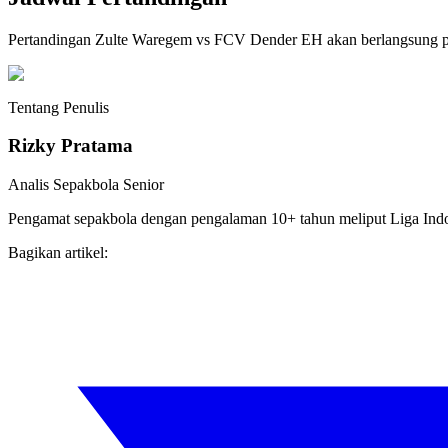
Pertandingan Zulte Waregem vs FCV Dender EH akan berlangsung pad
Tentang Penulis
Rizky Pratama
Analis Sepakbola Senior
Pengamat sepakbola dengan pengalaman 10+ tahun meliput Liga Indones
Bagikan artikel: