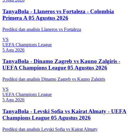
TanyaBola - Llaneros vs Fortaleza - Colombia
Primera A 05 Agustus 2026
Prediksi dan analisis Llaneros vs Fortaleza
VS
UEFA Champions League
5 Agu 2026
TanyaBola - Dinamo Zagreb vs Kauno Zalgiris -
UEFA Champions League 05 Agustus 2026
Prediksi dan analisis Dinamo Zagreb vs Kauno Zalgiris
VS
UEFA Champions League
5 Agu 2026
TanyaBola - Levski Sofia vs Kairat Almaty - UEFA
Champions League 05 Agustus 2026
Prediksi dan analisis Levski Sofia vs Kairat Almaty