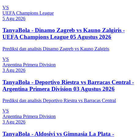
VS
UEFA Champions League
5 Agu 2026
TanyaBola - Dinamo Zagreb vs Kauno Zalgiris -
UEFA Champions League 05 Agustus 2026
Prediksi dan analisis Dinamo Zagreb vs Kauno Zalgiris
VS
Argentina Primera Division
3 Agu 2026
TanyaBola - Deportivo Riestra vs Barracas Central -
Argentina Primera Division 03 Agustus 2026
Prediksi dan analisis Deportivo Riestra vs Barracas Central
VS
Argentina Primera Division
3 Agu 2026
TanyaBola - Aldosivi vs Gimnasia La Plata -