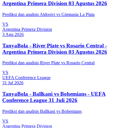
Argentina Primera Division 03 Agustus 2026
Prediksi dan analisis Aldosivi vs Gimnasia La Plata
VS
Argentina Primera Division
3 Agu 2026
TanyaBola - River Plate vs Rosario Central -
Argentina Primera Division 03 Agustus 2026
Prediksi dan analisis River Plate vs Rosario Central
VS
UEFA Conference League
31 Jul 2026
TanyaBola - Ballkani vs Bohemians - UEFA
Conference League 31 Juli 2026
Prediksi dan analisis Ballkani vs Bohemians
VS
Argentina Primera Division