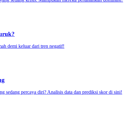
uruk?
h demi keluar dari tren negatif!
ng
sedang percaya diri? Analisis data dan prediksi skor di sini!