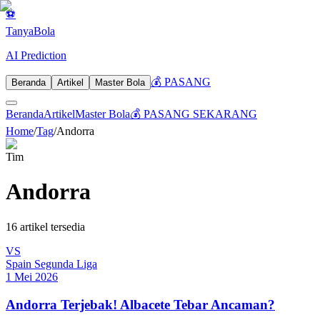
⚽
Tanya
Bola
AI Prediction
💰 PASANG
Beranda
Artikel
Master Bola
Beranda
Artikel
Master Bola
💰 PASANG SEKARANG
Home
/
Tag
/
Andorra
Tim
Andorra
16
artikel tersedia
VS
Spain Segunda Liga
1 Mei 2026
Andorra Terjebak! Albacete Tebar Ancaman?