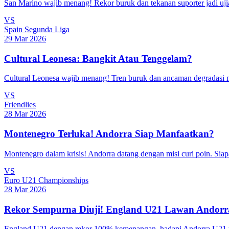
San Marino wajib menang! Rekor buruk dan tekanan suporter jadi uji
VS
Spain Segunda Liga
29 Mar 2026
Cultural Leonesa: Bangkit Atau Tenggelam?
Cultural Leonesa wajib menang! Tren buruk dan ancaman degradas
VS
Friendlies
28 Mar 2026
Montenegro Terluka! Andorra Siap Manfaatkan?
Montenegro dalam krisis! Andorra datang dengan misi curi poin. Siap
VS
Euro U21 Championships
28 Mar 2026
Rekor Sempurna Diuji! England U21 Lawan Andorr
England U21 dengan rekor 100% kemenangan, hadapi Andorra U21 y