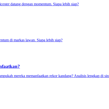
cester datang dengan momentum. Siapa lebih siap?
ntum di markas lawan. Siapa lebih siap?
anfaatkan?
ampukah mereka memanfaatkan rekor kandang? Analisis lengkap di sin