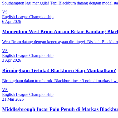
Southampton lagi menggila! Tapi Blackburn datang dengan modal st
VS
English League Championship
6 Apr 2026
Momentum West Brom Ancam Rekor Kandang Blac
West Brom datang dengan kepercayaan diri tinggi. Bisakah Blackburn R
VS
English League Championship
3 Apr 2026
Birmingham Terluka! Blackburn Siap Manfaatkan?
Birmingham dalam tren buruk. Blackburn incar 3 poin di markas law
VS
English League Championship
21 Mar 2026
Middlesbrough Incar Poin Penuh di Markas Blackbu