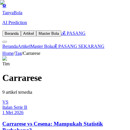
⚽
Tanya
Bola
AI Prediction
💰 PASANG
Beranda
Artikel
Master Bola
Beranda
Artikel
Master Bola
💰 PASANG SEKARANG
Home
/
Tag
/
Carrarese
Tim
Carrarese
9
artikel tersedia
VS
Italan Serie B
1 Mei 2026
Carrarese vs Cesena: Mampukah Statistik