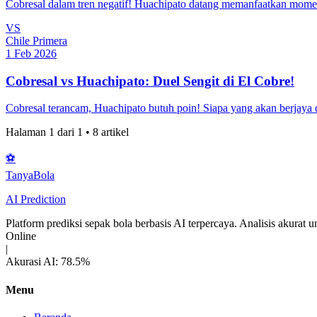
Cobresal dalam tren negatif! Huachipato datang memanfaatkan momen
VS
Chile Primera
1 Feb 2026
Cobresal vs Huachipato: Duel Sengit di El Cobre!
Cobresal terancam, Huachipato butuh poin! Siapa yang akan berjaya 
Halaman
1
dari
1
•
8
artikel
⚽
Tanya
Bola
AI Prediction
Platform prediksi sepak bola berbasis AI terpercaya. Analisis akurat
Online
|
Akurasi AI: 78.5%
Menu