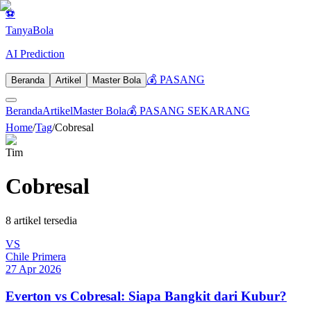
⚽
Tanya
Bola
AI Prediction
💰 PASANG
Beranda
Artikel
Master Bola
Beranda
Artikel
Master Bola
💰 PASANG SEKARANG
Home
/
Tag
/
Cobresal
Tim
Cobresal
8
artikel tersedia
VS
Chile Primera
27 Apr 2026
Everton vs Cobresal: Siapa Bangkit dari Kubur?