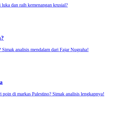
i luka dan raih kemenangan krusial?
m?
 Simak analisis mendalam dari Fajar Nugraha!
ra
 poin di markas Palestino? Simak analisis lengkapnya!