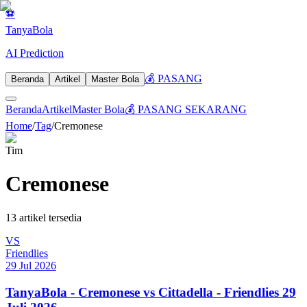
⚽
Tanya
Bola
AI Prediction
💰 PASANG
Beranda
Artikel
Master Bola
Beranda
Artikel
Master Bola
💰 PASANG SEKARANG
Home
/
Tag
/
Cremonese
Tim
Cremonese
13
artikel tersedia
VS
Friendlies
29 Jul 2026
TanyaBola - Cremonese vs Cittadella - Friendlies 29