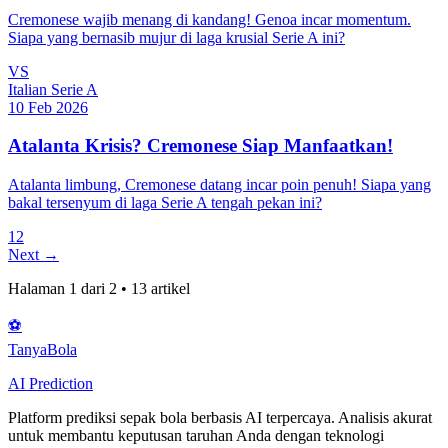
Cremonese wajib menang di kandang! Genoa incar momentum.
Siapa yang bernasib mujur di laga krusial Serie A ini?
VS
Italian Serie A
10 Feb 2026
Atalanta Krisis? Cremonese Siap Manfaatkan!
Atalanta limbung, Cremonese datang incar poin penuh! Siapa yang
bakal tersenyum di laga Serie A tengah pekan ini?
1
2
Next →
Halaman
1
dari
2
•
13
artikel
⚽
Tanya
Bola
AI Prediction
Platform prediksi sepak bola berbasis AI terpercaya. Analisis akurat
untuk membantu keputusan taruhan Anda dengan teknologi