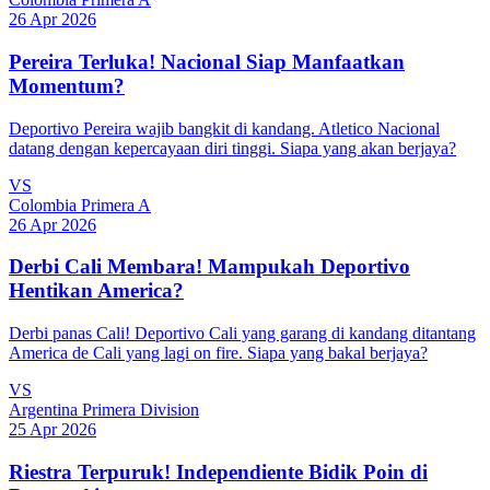
26 Apr 2026
Pereira Terluka! Nacional Siap Manfaatkan
Momentum?
Deportivo Pereira wajib bangkit di kandang. Atletico Nacional
datang dengan kepercayaan diri tinggi. Siapa yang akan berjaya?
VS
Colombia Primera A
26 Apr 2026
Derbi Cali Membara! Mampukah Deportivo
Hentikan America?
Derbi panas Cali! Deportivo Cali yang garang di kandang ditantang
America de Cali yang lagi on fire. Siapa yang bakal berjaya?
VS
Argentina Primera Division
25 Apr 2026
Riestra Terpuruk! Independiente Bidik Poin di