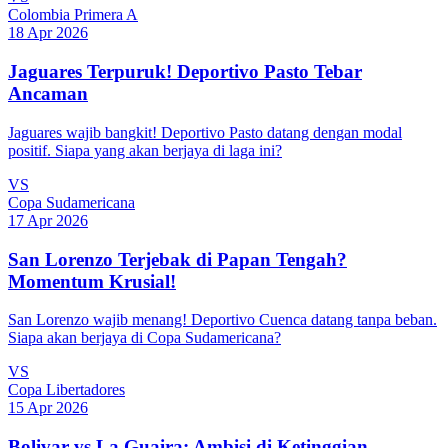
Colombia Primera A
18 Apr 2026
Jaguares Terpuruk! Deportivo Pasto Tebar
Ancaman
Jaguares wajib bangkit! Deportivo Pasto datang dengan modal
positif. Siapa yang akan berjaya di laga ini?
VS
Copa Sudamericana
17 Apr 2026
San Lorenzo Terjebak di Papan Tengah?
Momentum Krusial!
San Lorenzo wajib menang! Deportivo Cuenca datang tanpa beban.
Siapa akan berjaya di Copa Sudamericana?
VS
Copa Libertadores
15 Apr 2026
Bolivar vs La Guaira: Ambisi di Ketinggian