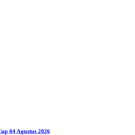
Cup 04 Agustus 2026