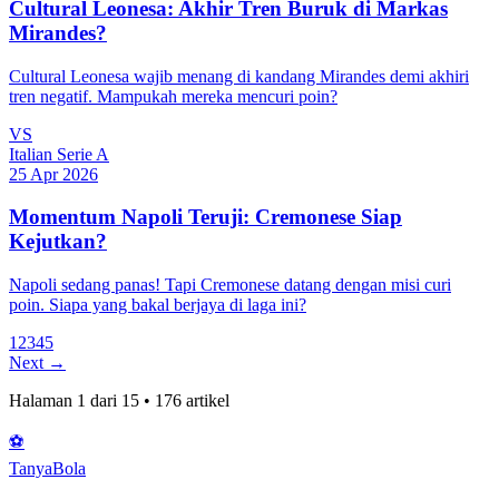
Cultural Leonesa: Akhir Tren Buruk di Markas
Mirandes?
Cultural Leonesa wajib menang di kandang Mirandes demi akhiri
tren negatif. Mampukah mereka mencuri poin?
VS
Italian Serie A
25 Apr 2026
Momentum Napoli Teruji: Cremonese Siap
Kejutkan?
Napoli sedang panas! Tapi Cremonese datang dengan misi curi
poin. Siapa yang bakal berjaya di laga ini?
1
2
3
4
5
Next →
Halaman
1
dari
15
•
176
artikel
⚽
Tanya
Bola