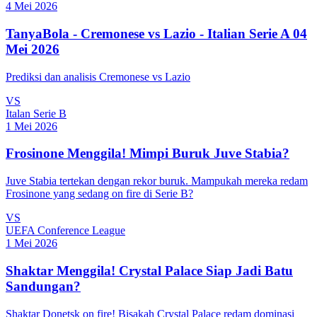
4 Mei 2026
TanyaBola - Cremonese vs Lazio - Italian Serie A 04
Mei 2026
Prediksi dan analisis Cremonese vs Lazio
VS
Italan Serie B
1 Mei 2026
Frosinone Menggila! Mimpi Buruk Juve Stabia?
Juve Stabia tertekan dengan rekor buruk. Mampukah mereka redam
Frosinone yang sedang on fire di Serie B?
VS
UEFA Conference League
1 Mei 2026
Shaktar Menggila! Crystal Palace Siap Jadi Batu
Sandungan?
Shaktar Donetsk on fire! Bisakah Crystal Palace redam dominasi