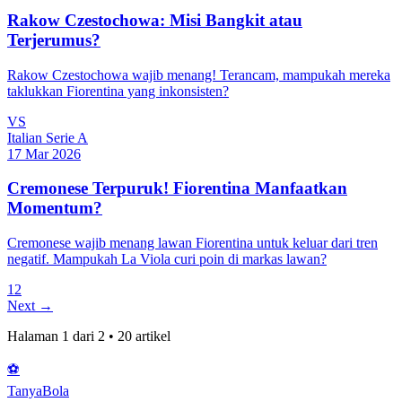
Rakow Czestochowa: Misi Bangkit atau
Terjerumus?
Rakow Czestochowa wajib menang! Terancam, mampukah mereka
taklukkan Fiorentina yang inkonsisten?
VS
Italian Serie A
17 Mar 2026
Cremonese Terpuruk! Fiorentina Manfaatkan
Momentum?
Cremonese wajib menang lawan Fiorentina untuk keluar dari tren
negatif. Mampukah La Viola curi poin di markas lawan?
1
2
Next →
Halaman
1
dari
2
•
20
artikel
⚽
Tanya
Bola