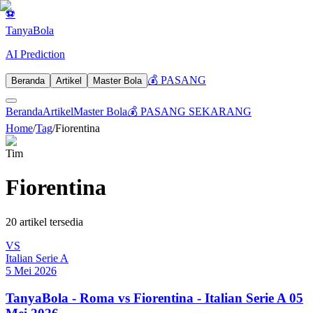
⚽
Tanya
Bola
AI Prediction
💰 PASANG
Beranda
Artikel
Master Bola
Beranda
Artikel
Master Bola
💰 PASANG SEKARANG
Home
/
Tag
/
Fiorentina
Tim
Fiorentina
20
artikel tersedia
VS
Italian Serie A
5 Mei 2026
TanyaBola - Roma vs Fiorentina - Italian Serie A 05