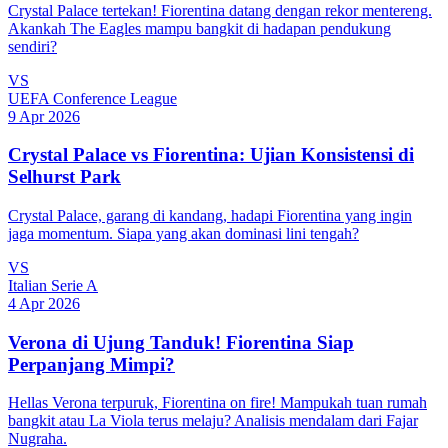
Crystal Palace tertekan! Fiorentina datang dengan rekor mentereng.
Akankah The Eagles mampu bangkit di hadapan pendukung
sendiri?
VS
UEFA Conference League
9 Apr 2026
Crystal Palace vs Fiorentina: Ujian Konsistensi di
Selhurst Park
Crystal Palace, garang di kandang, hadapi Fiorentina yang ingin
jaga momentum. Siapa yang akan dominasi lini tengah?
VS
Italian Serie A
4 Apr 2026
Verona di Ujung Tanduk! Fiorentina Siap
Perpanjang Mimpi?
Hellas Verona terpuruk, Fiorentina on fire! Mampukah tuan rumah
bangkit atau La Viola terus melaju? Analisis mendalam dari Fajar
Nugraha.