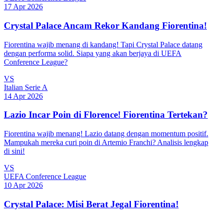
17 Apr 2026
Crystal Palace Ancam Rekor Kandang Fiorentina!
Fiorentina wajib menang di kandang! Tapi Crystal Palace datang
dengan performa solid. Siapa yang akan berjaya di UEFA
Conference League?
VS
Italian Serie A
14 Apr 2026
Lazio Incar Poin di Florence! Fiorentina Tertekan?
Fiorentina wajib menang! Lazio datang dengan momentum positif.
Mampukah mereka curi poin di Artemio Franchi? Analisis lengkap
di sini!
VS
UEFA Conference League
10 Apr 2026
Crystal Palace: Misi Berat Jegal Fiorentina!