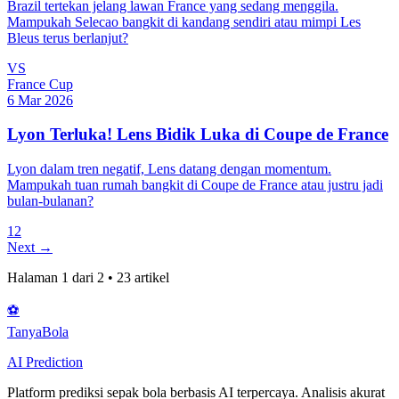
Brazil tertekan jelang lawan France yang sedang menggila.
Mampukah Selecao bangkit di kandang sendiri atau mimpi Les
Bleus terus berlanjut?
VS
France Cup
6 Mar 2026
Lyon Terluka! Lens Bidik Luka di Coupe de France
Lyon dalam tren negatif, Lens datang dengan momentum.
Mampukah tuan rumah bangkit di Coupe de France atau justru jadi
bulan-bulanan?
1
2
Next →
Halaman
1
dari
2
•
23
artikel
⚽
Tanya
Bola
AI Prediction
Platform prediksi sepak bola berbasis AI terpercaya. Analisis akurat