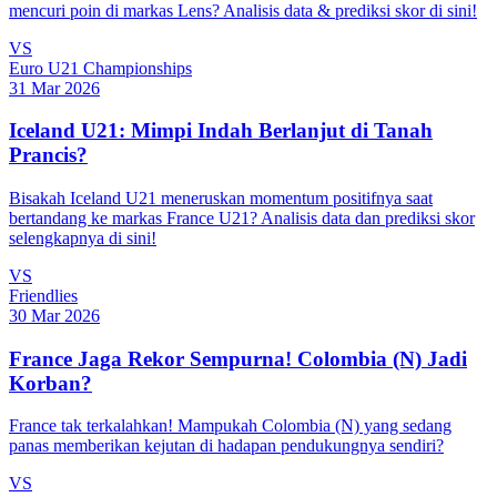
mencuri poin di markas Lens? Analisis data & prediksi skor di sini!
VS
Euro U21 Championships
31 Mar 2026
Iceland U21: Mimpi Indah Berlanjut di Tanah
Prancis?
Bisakah Iceland U21 meneruskan momentum positifnya saat
bertandang ke markas France U21? Analisis data dan prediksi skor
selengkapnya di sini!
VS
Friendlies
30 Mar 2026
France Jaga Rekor Sempurna! Colombia (N) Jadi
Korban?
France tak terkalahkan! Mampukah Colombia (N) yang sedang
panas memberikan kejutan di hadapan pendukungnya sendiri?
VS