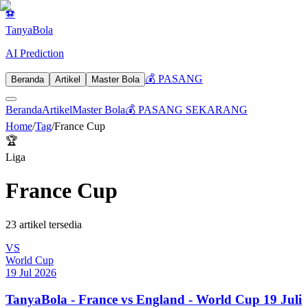
⚽
Tanya
Bola
AI Prediction
💰 PASANG
Beranda
Artikel
Master Bola
Beranda
Artikel
Master Bola
💰 PASANG SEKARANG
Home
/
Tag
/
France Cup
🏆
Liga
France Cup
23
artikel tersedia
VS
World Cup
19 Jul 2026
TanyaBola - France vs England - World Cup 19 Juli