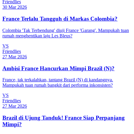
Friendlies
30 Mar 2026
France Terlalu Tangguh di Markas Colombia?
Colombia 'Tak Terbendung' diuji France 'Garang'. Mampukah tuan
rumah menghentikan laju Les Bleus?
VS
Friendlies
27 Mar 2026
Ambisi France Hancurkan Mimpi Brazil (N)?
France, tak terkalahkan, tantang Brazil (N) di kandangnya.
Mampukah tuan rumah bangkit dari performa inkonsisten?
VS
Friendlies
27 Mar 2026
Brazil di Ujung Tanduk! France Siap Perpanjang
Mimpi?