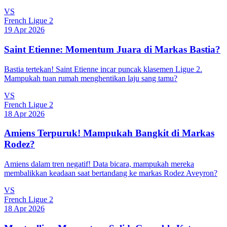
VS
French Ligue 2
19 Apr 2026
Saint Etienne: Momentum Juara di Markas Bastia?
Bastia tertekan! Saint Etienne incar puncak klasemen Ligue 2.
Mampukah tuan rumah menghentikan laju sang tamu?
VS
French Ligue 2
18 Apr 2026
Amiens Terpuruk! Mampukah Bangkit di Markas
Rodez?
Amiens dalam tren negatif! Data bicara, mampukah mereka
membalikkan keadaan saat bertandang ke markas Rodez Aveyron?
VS
French Ligue 2
18 Apr 2026