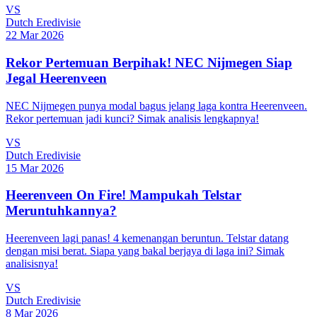
VS
Dutch Eredivisie
22 Mar 2026
Rekor Pertemuan Berpihak! NEC Nijmegen Siap
Jegal Heerenveen
NEC Nijmegen punya modal bagus jelang laga kontra Heerenveen.
Rekor pertemuan jadi kunci? Simak analisis lengkapnya!
VS
Dutch Eredivisie
15 Mar 2026
Heerenveen On Fire! Mampukah Telstar
Meruntuhkannya?
Heerenveen lagi panas! 4 kemenangan beruntun. Telstar datang
dengan misi berat. Siapa yang bakal berjaya di laga ini? Simak
analisisnya!
VS
Dutch Eredivisie
8 Mar 2026