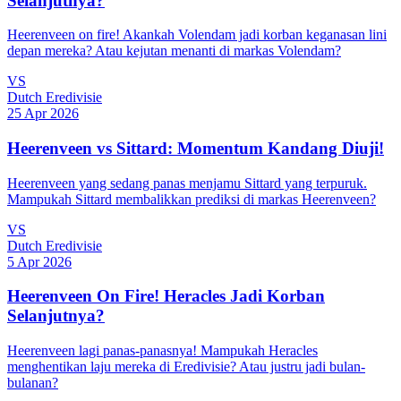
Selanjutnya?
Heerenveen on fire! Akankah Volendam jadi korban keganasan lini
depan mereka? Atau kejutan menanti di markas Volendam?
VS
Dutch Eredivisie
25 Apr 2026
Heerenveen vs Sittard: Momentum Kandang Diuji!
Heerenveen yang sedang panas menjamu Sittard yang terpuruk.
Mampukah Sittard membalikkan prediksi di markas Heerenveen?
VS
Dutch Eredivisie
5 Apr 2026
Heerenveen On Fire! Heracles Jadi Korban
Selanjutnya?
Heerenveen lagi panas-panasnya! Mampukah Heracles
menghentikan laju mereka di Eredivisie? Atau justru jadi bulan-
bulanan?