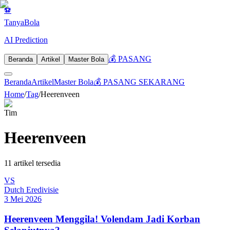
⚽
Tanya
Bola
AI Prediction
💰 PASANG
Beranda
Artikel
Master Bola
Beranda
Artikel
Master Bola
💰 PASANG SEKARANG
Home
/
Tag
/
Heerenveen
Tim
Heerenveen
11
artikel tersedia
VS
Dutch Eredivisie
3 Mei 2026
Heerenveen Menggila! Volendam Jadi Korban