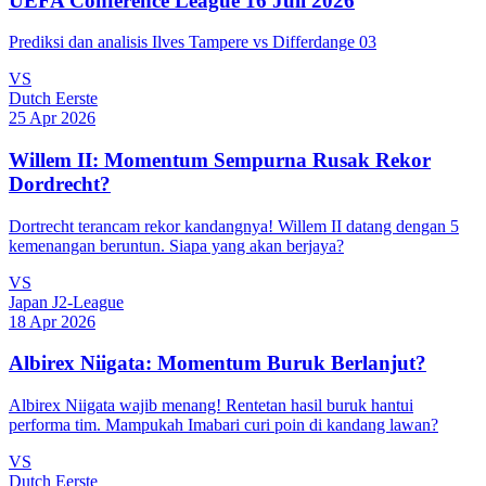
UEFA Conference League 16 Juli 2026
Prediksi dan analisis Ilves Tampere vs Differdange 03
VS
Dutch Eerste
25 Apr 2026
Willem II: Momentum Sempurna Rusak Rekor
Dordrecht?
Dortrecht terancam rekor kandangnya! Willem II datang dengan 5
kemenangan beruntun. Siapa yang akan berjaya?
VS
Japan J2-League
18 Apr 2026
Albirex Niigata: Momentum Buruk Berlanjut?
Albirex Niigata wajib menang! Rentetan hasil buruk hantui
performa tim. Mampukah Imabari curi poin di kandang lawan?
VS
Dutch Eerste