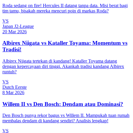
Roda sedang on fire! Hercules II datang tanpa data. Misi berat bagi
tim tamu, bisakah mereka mencuri poin di markas Roda?
VS
Japan J2-League
20 Mar 2026
Albirex Niigata vs Kataller Toyama: Momentum vs
Tradisi!
Albirex Niigata tertekan di kandang! Kataller Toyama datang
dengan kepercayaan diri tinggi. Akankah tradisi kandang Albirex
runtuh?
VS
Dutch Eerste
8 Mar 2026
Willem II vs Den Bosch: Dendam atau Dominasi?
Den Bosch punya rekor bagus vs Willem II. Mampukah tuan rumah
membalas dendam di kandang sendiri? Analisis lengkap!
VS