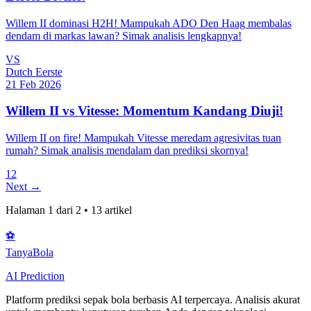
Willem II dominasi H2H! Mampukah ADO Den Haag membalas
dendam di markas lawan? Simak analisis lengkapnya!
VS
Dutch Eerste
21 Feb 2026
Willem II vs Vitesse: Momentum Kandang Diuji!
Willem II on fire! Mampukah Vitesse meredam agresivitas tuan
rumah? Simak analisis mendalam dan prediksi skornya!
1
2
Next →
Halaman
1
dari
2
•
13
artikel
⚽
Tanya
Bola
AI Prediction
Platform prediksi sepak bola berbasis AI terpercaya. Analisis akurat