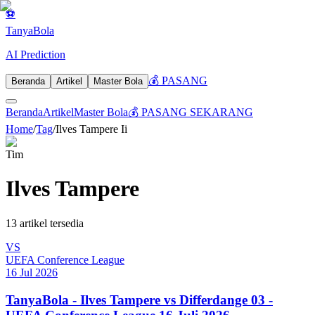
⚽
Tanya
Bola
AI Prediction
💰 PASANG
Beranda
Artikel
Master Bola
Beranda
Artikel
Master Bola
💰 PASANG SEKARANG
Home
/
Tag
/
Ilves Tampere Ii
Tim
Ilves Tampere
13
artikel tersedia
VS
UEFA Conference League
16 Jul 2026
TanyaBola - Ilves Tampere vs Differdange 03 -