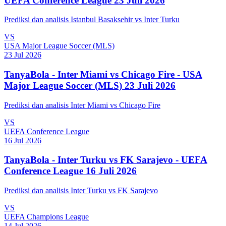
UEFA Conference League 23 Juli 2026
Prediksi dan analisis Istanbul Basaksehir vs Inter Turku
VS
USA Major League Soccer (MLS)
23 Jul 2026
TanyaBola - Inter Miami vs Chicago Fire - USA
Major League Soccer (MLS) 23 Juli 2026
Prediksi dan analisis Inter Miami vs Chicago Fire
VS
UEFA Conference League
16 Jul 2026
TanyaBola - Inter Turku vs FK Sarajevo - UEFA
Conference League 16 Juli 2026
Prediksi dan analisis Inter Turku vs FK Sarajevo
VS
UEFA Champions League
14 Jul 2026