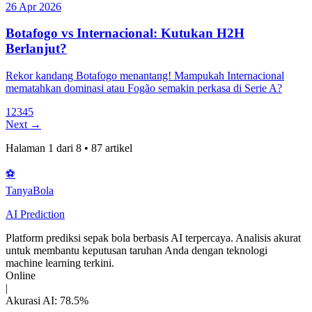
26 Apr 2026
Botafogo vs Internacional: Kutukan H2H
Berlanjut?
Rekor kandang Botafogo menantang! Mampukah Internacional
mematahkan dominasi atau Fogão semakin perkasa di Serie A?
1
2
3
4
5
Next →
Halaman
1
dari
8
•
87
artikel
⚽
Tanya
Bola
AI Prediction
Platform prediksi sepak bola berbasis AI terpercaya. Analisis akurat
untuk membantu keputusan taruhan Anda dengan teknologi
machine learning terkini.
Online
|
Akurasi AI: 78.5%