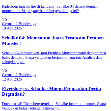
Paderborn lagi on fire di kandang! Schalke 04 datang dengan
momentum. Siapa yang bakal berjaya di laga ini?
VS
German 2.Bundesliga
19 Apr 2026
Schalke 04: Momentum Juara Terancam Preuben
Munster?
Schalke 04 difavoritkan, tapi Preuben Munster datang dengan misi
balas dendam. Siapa yang akan berjaya di laga ini? Analisis data
selengkapnya!
VS
German 2.Bundesliga
12 Apr 2026
Elversberg vs Schalke: Mimpi Eropa atau Derita
Degradasi?
Duel krusial! Elversberg tertekan, Schalke incar momentum. Siapa
yang akan keluar sebagai pemenang?