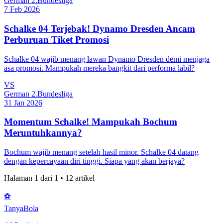
German 2.Bundesliga
7 Feb 2026
Schalke 04 Terjebak! Dynamo Dresden Ancam
Perburuan Tiket Promosi
Schalke 04 wajib menang lawan Dynamo Dresden demi menjaga
asa promosi. Mampukah mereka bangkit dari performa labil?
VS
German 2.Bundesliga
31 Jan 2026
Momentum Schalke! Mampukah Bochum
Meruntuhkannya?
Bochum wajib menang setelah hasil minor. Schalke 04 datang
dengan kepercayaan diri tinggi. Siapa yang akan berjaya?
Halaman
1
dari
1
•
12
artikel
⚽
Tanya
Bola