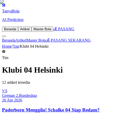
⚽
Tanya
Bola
AI Prediction
💰 PASANG
Beranda
Artikel
Master Bola
Beranda
Artikel
Master Bola
💰 PASANG SEKARANG
Home
/
Tag
/
Klubi 04 Helsinki
⚽
Tim
Klubi 04 Helsinki
12
artikel tersedia
VS
German 2.Bundesliga
26 Apr 2026
Paderborn Menggila! Schalke 04 Siap Redam?