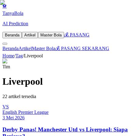
⚽
Tanya
Bola
AI Prediction
💰 PASANG
Beranda
Artikel
Master Bola
Beranda
Artikel
Master Bola
💰 PASANG SEKARANG
Home
/
Tag
/
Liverpool
Tim
Liverpool
22
artikel tersedia
VS
English Premier League
3 Mei 2026
Derby Panas! Manchester Utd vs Liverpool: Siapa