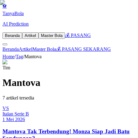
⚽
Tanya
Bola
AI Prediction
💰 PASANG
Beranda
Artikel
Master Bola
Beranda
Artikel
Master Bola
💰 PASANG SEKARANG
Home
/
Tag
/
Mantova
Tim
Mantova
7
artikel tersedia
VS
Italan Serie B
1 Mei 2026
Mantova Tak Terbendung! Monza Siap Jadi Batu