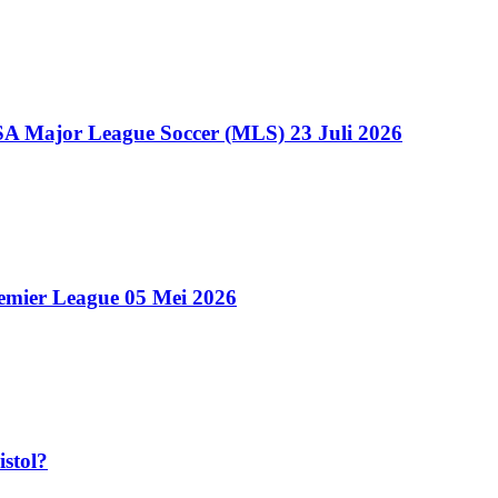
USA Major League Soccer (MLS) 23 Juli 2026
remier League 05 Mei 2026
stol?