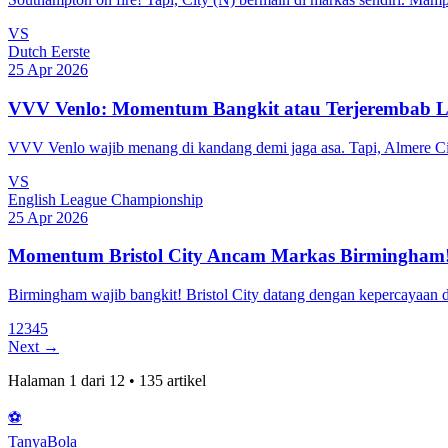
VS
Dutch Eerste
25 Apr 2026
VVV Venlo: Momentum Bangkit atau Terjerembab L
VVV Venlo wajib menang di kandang demi jaga asa. Tapi, Almere Cit
VS
English League Championship
25 Apr 2026
Momentum Bristol City Ancam Markas Birmingham
Birmingham wajib bangkit! Bristol City datang dengan kepercayaan dir
1
2
3
4
5
Next →
Halaman
1
dari
12
•
135
artikel
⚽
Tanya
Bola