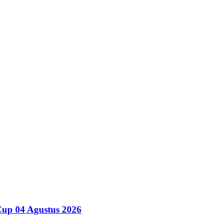
Cup 04 Agustus 2026