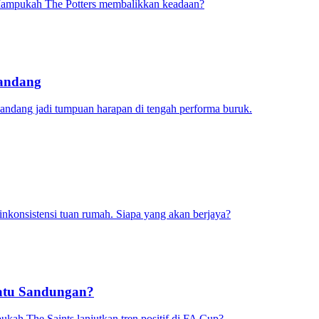
g. Mampukah The Potters membalikkan keadaan?
Kandang
andang jadi tumpuan harapan di tengah performa buruk.
konsistensi tuan rumah. Siapa yang akan berjaya?
atu Sandungan?
ukah The Saints lanjutkan tren positif di FA Cup?