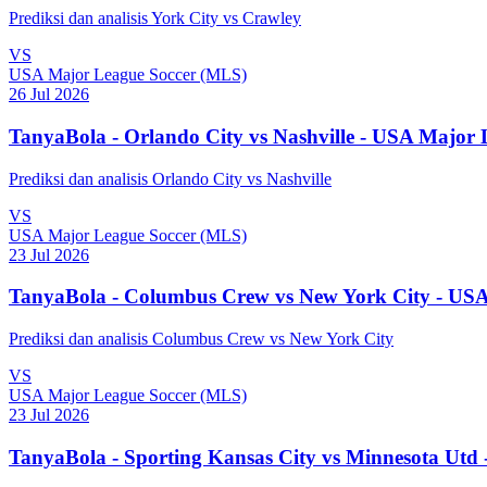
Prediksi dan analisis York City vs Crawley
VS
USA Major League Soccer (MLS)
26 Jul 2026
TanyaBola - Orlando City vs Nashville - USA Major 
Prediksi dan analisis Orlando City vs Nashville
VS
USA Major League Soccer (MLS)
23 Jul 2026
TanyaBola - Columbus Crew vs New York City - USA
Prediksi dan analisis Columbus Crew vs New York City
VS
USA Major League Soccer (MLS)
23 Jul 2026
TanyaBola - Sporting Kansas City vs Minnesota Utd