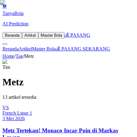
⚽
Tanya
Bola
AI Prediction
💰 PASANG
Beranda
Artikel
Master Bola
Beranda
Artikel
Master Bola
💰 PASANG SEKARANG
Home
/
Tag
/
Metz
Tim
Metz
13
artikel tersedia
VS
French Ligue 1
3 Mei 2026
Metz Tertekan! Monaco Incar Poin di Markas