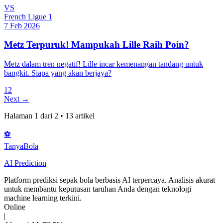
VS
French Ligue 1
7 Feb 2026
Metz Terpuruk! Mampukah Lille Raih Poin?
Metz dalam tren negatif! Lille incar kemenangan tandang untuk
bangkit. Siapa yang akan berjaya?
1
2
Next →
Halaman
1
dari
2
•
13
artikel
⚽
Tanya
Bola
AI Prediction
Platform prediksi sepak bola berbasis AI terpercaya. Analisis akurat
untuk membantu keputusan taruhan Anda dengan teknologi
machine learning terkini.
Online
|