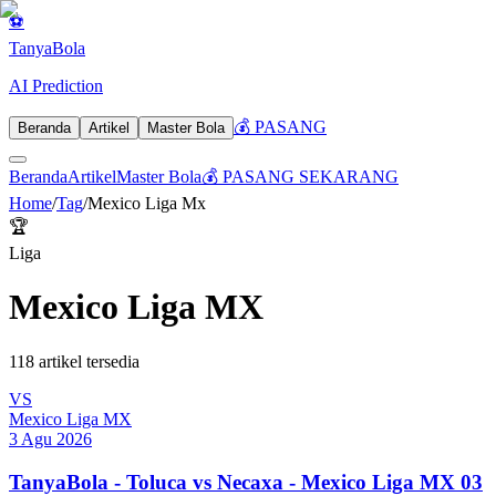
⚽
Tanya
Bola
AI Prediction
💰 PASANG
Beranda
Artikel
Master Bola
Beranda
Artikel
Master Bola
💰 PASANG SEKARANG
Home
/
Tag
/
Mexico Liga Mx
🏆
Liga
Mexico Liga MX
118
artikel tersedia
VS
Mexico Liga MX
3 Agu 2026
TanyaBola - Toluca vs Necaxa - Mexico Liga MX 03