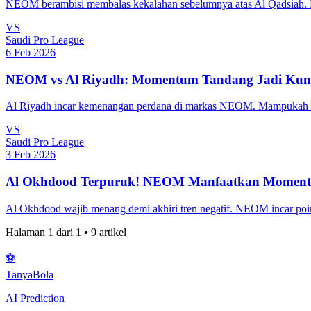
NEOM berambisi membalas kekalahan sebelumnya atas Al Qadsiah. D
VS
Saudi Pro League
6 Feb 2026
NEOM vs Al Riyadh: Momentum Tandang Jadi Kun
Al Riyadh incar kemenangan perdana di markas NEOM. Mampukah mome
VS
Saudi Pro League
3 Feb 2026
Al Okhdood Terpuruk! NEOM Manfaatkan Momen
Al Okhdood wajib menang demi akhiri tren negatif. NEOM incar poin
Halaman
1
dari
1
•
9
artikel
⚽
Tanya
Bola
AI Prediction