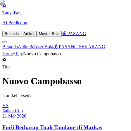
⚽
Tanya
Bola
AI Prediction
💰 PASANG
Beranda
Artikel
Master Bola
Beranda
Artikel
Master Bola
💰 PASANG SEKARANG
Home
/
Tag
/
Nuovo Campobasso
⚽
Tim
Nuovo Campobasso
5
artikel tersedia
VS
Italian Cup
21 Mar 2026
Forli Berharap Tuah Tandang di Markas