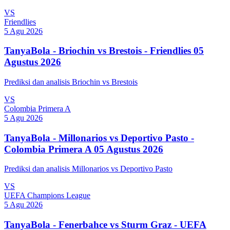
VS
Friendlies
5 Agu 2026
TanyaBola - Briochin vs Brestois - Friendlies 05
Agustus 2026
Prediksi dan analisis Briochin vs Brestois
VS
Colombia Primera A
5 Agu 2026
TanyaBola - Millonarios vs Deportivo Pasto -
Colombia Primera A 05 Agustus 2026
Prediksi dan analisis Millonarios vs Deportivo Pasto
VS
UEFA Champions League
5 Agu 2026
TanyaBola - Fenerbahce vs Sturm Graz - UEFA