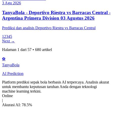
3 Agu 2026
TanyaBola - Deportivo Riestra vs Barracas Central -
Argentina Primera Division 03 Agustus 2026
Prediksi dan analisis Deportivo Riestra vs Barracas Central
1
2
3
4
5
Next →
Halaman
1
dari
57
•
680
artikel
⚽
Tanya
Bola
AI Prediction
Platform prediksi sepak bola berbasis AI terpercaya. Analisis akurat
untuk membantu keputusan taruhan Anda dengan teknologi
machine learning terkini.
Online
|
Akurasi AI: 78.5%