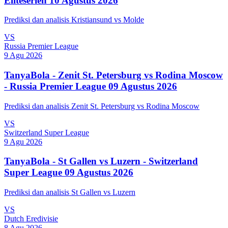
Eliteserien 10 Agustus 2026
Prediksi dan analisis Kristiansund vs Molde
VS
Russia Premier League
9 Agu 2026
TanyaBola - Zenit St. Petersburg vs Rodina Moscow
- Russia Premier League 09 Agustus 2026
Prediksi dan analisis Zenit St. Petersburg vs Rodina Moscow
VS
Switzerland Super League
9 Agu 2026
TanyaBola - St Gallen vs Luzern - Switzerland
Super League 09 Agustus 2026
Prediksi dan analisis St Gallen vs Luzern
VS
Dutch Eredivisie
8 Agu 2026