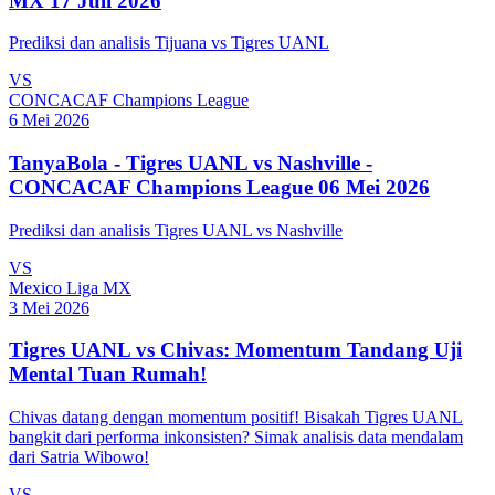
MX 17 Juli 2026
Prediksi dan analisis Tijuana vs Tigres UANL
VS
CONCACAF Champions League
6 Mei 2026
TanyaBola - Tigres UANL vs Nashville -
CONCACAF Champions League 06 Mei 2026
Prediksi dan analisis Tigres UANL vs Nashville
VS
Mexico Liga MX
3 Mei 2026
Tigres UANL vs Chivas: Momentum Tandang Uji
Mental Tuan Rumah!
Chivas datang dengan momentum positif! Bisakah Tigres UANL
bangkit dari performa inkonsisten? Simak analisis data mendalam
dari Satria Wibowo!
VS