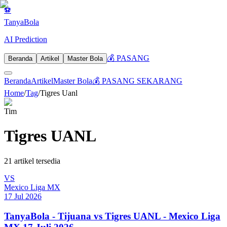
⚽
Tanya
Bola
AI Prediction
💰 PASANG
Beranda
Artikel
Master Bola
Beranda
Artikel
Master Bola
💰 PASANG SEKARANG
Home
/
Tag
/
Tigres Uanl
Tim
Tigres UANL
21
artikel tersedia
VS
Mexico Liga MX
17 Jul 2026
TanyaBola - Tijuana vs Tigres UANL - Mexico Liga