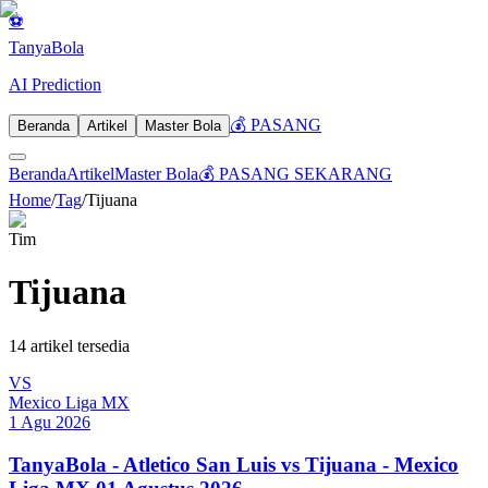
⚽
Tanya
Bola
AI Prediction
💰 PASANG
Beranda
Artikel
Master Bola
Beranda
Artikel
Master Bola
💰 PASANG SEKARANG
Home
/
Tag
/
Tijuana
Tim
Tijuana
14
artikel tersedia
VS
Mexico Liga MX
1 Agu 2026
TanyaBola - Atletico San Luis vs Tijuana - Mexico