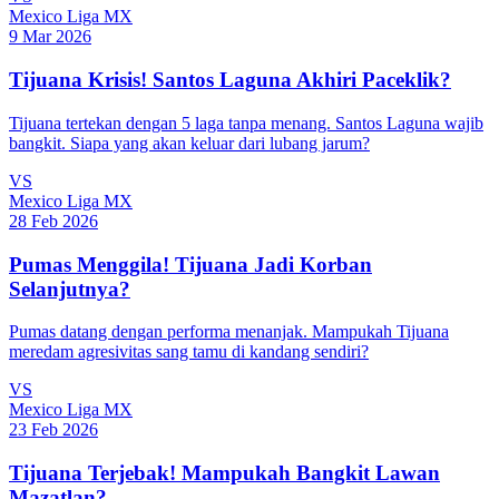
Mexico Liga MX
9 Mar 2026
Tijuana Krisis! Santos Laguna Akhiri Paceklik?
Tijuana tertekan dengan 5 laga tanpa menang. Santos Laguna wajib
bangkit. Siapa yang akan keluar dari lubang jarum?
VS
Mexico Liga MX
28 Feb 2026
Pumas Menggila! Tijuana Jadi Korban
Selanjutnya?
Pumas datang dengan performa menanjak. Mampukah Tijuana
meredam agresivitas sang tamu di kandang sendiri?
VS
Mexico Liga MX
23 Feb 2026
Tijuana Terjebak! Mampukah Bangkit Lawan
Mazatlan?