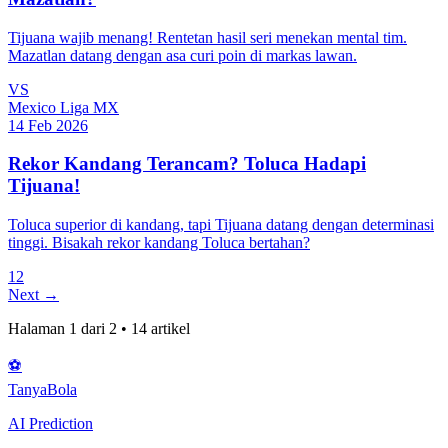
Tijuana wajib menang! Rentetan hasil seri menekan mental tim.
Mazatlan datang dengan asa curi poin di markas lawan.
VS
Mexico Liga MX
14 Feb 2026
Rekor Kandang Terancam? Toluca Hadapi
Tijuana!
Toluca superior di kandang, tapi Tijuana datang dengan determinasi
tinggi. Bisakah rekor kandang Toluca bertahan?
1
2
Next →
Halaman
1
dari
2
•
14
artikel
⚽
Tanya
Bola
AI Prediction