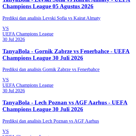
Champions League 05 Agustus 2026
Prediksi dan analisis Levski Sofia vs Kairat Almaty
VS
UEFA Champions League
30 Jul 2026
TanyaBola - Gornik Zabrze vs Fenerbahce - UEFA
Champions League 30 Juli 2026
Prediksi dan analisis Gornik Zabrze vs Fenerbahce
VS
UEFA Champions League
30 Jul 2026
TanyaBola - Lech Poznan vs AGF Aarhus - UEFA
Champions League 30 Juli 2026
Prediksi dan analisis Lech Poznan vs AGF Aarhus
VS