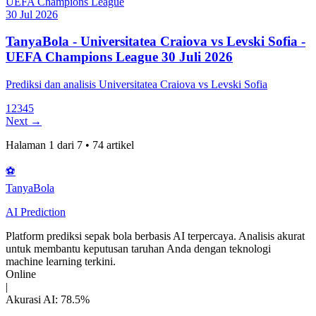
UEFA Champions League
30 Jul 2026
TanyaBola - Universitatea Craiova vs Levski Sofia -
UEFA Champions League 30 Juli 2026
Prediksi dan analisis Universitatea Craiova vs Levski Sofia
1
2
3
4
5
Next →
Halaman
1
dari
7
•
74
artikel
⚽
Tanya
Bola
AI Prediction
Platform prediksi sepak bola berbasis AI terpercaya. Analisis akurat
untuk membantu keputusan taruhan Anda dengan teknologi
machine learning terkini.
Online
|
Akurasi AI: 78.5%