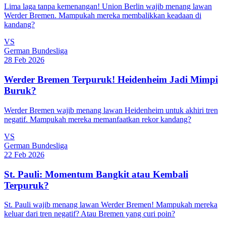
Lima laga tanpa kemenangan! Union Berlin wajib menang lawan
Werder Bremen. Mampukah mereka membalikkan keadaan di
kandang?
VS
German Bundesliga
28 Feb 2026
Werder Bremen Terpuruk! Heidenheim Jadi Mimpi
Buruk?
Werder Bremen wajib menang lawan Heidenheim untuk akhiri tren
negatif. Mampukah mereka memanfaatkan rekor kandang?
VS
German Bundesliga
22 Feb 2026
St. Pauli: Momentum Bangkit atau Kembali
Terpuruk?
St. Pauli wajib menang lawan Werder Bremen! Mampukah mereka
keluar dari tren negatif? Atau Bremen yang curi poin?