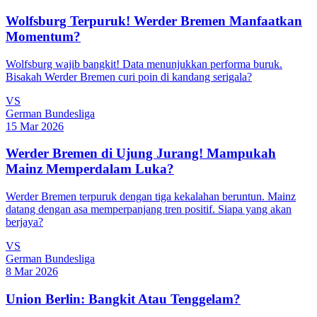
Wolfsburg Terpuruk! Werder Bremen Manfaatkan
Momentum?
Wolfsburg wajib bangkit! Data menunjukkan performa buruk.
Bisakah Werder Bremen curi poin di kandang serigala?
VS
German Bundesliga
15 Mar 2026
Werder Bremen di Ujung Jurang! Mampukah
Mainz Memperdalam Luka?
Werder Bremen terpuruk dengan tiga kekalahan beruntun. Mainz
datang dengan asa memperpanjang tren positif. Siapa yang akan
berjaya?
VS
German Bundesliga
8 Mar 2026
Union Berlin: Bangkit Atau Tenggelam?