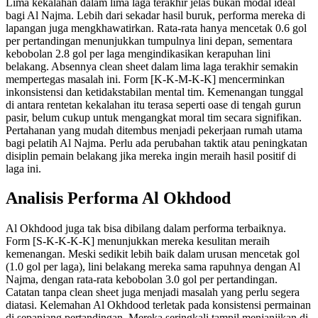
Lima kekalahan dalam lima laga terakhir jelas bukan modal ideal
bagi Al Najma. Lebih dari sekadar hasil buruk, performa mereka di
lapangan juga mengkhawatirkan. Rata-rata hanya mencetak 0.6 gol
per pertandingan menunjukkan tumpulnya lini depan, sementara
kebobolan 2.8 gol per laga mengindikasikan kerapuhan lini
belakang. Absennya clean sheet dalam lima laga terakhir semakin
mempertegas masalah ini. Form [K-K-M-K-K] mencerminkan
inkonsistensi dan ketidakstabilan mental tim. Kemenangan tunggal
di antara rentetan kekalahan itu terasa seperti oase di tengah gurun
pasir, belum cukup untuk mengangkat moral tim secara signifikan.
Pertahanan yang mudah ditembus menjadi pekerjaan rumah utama
bagi pelatih Al Najma. Perlu ada perubahan taktik atau peningkatan
disiplin pemain belakang jika mereka ingin meraih hasil positif di
laga ini.
Analisis Performa Al Okhdood
Al Okhdood juga tak bisa dibilang dalam performa terbaiknya.
Form [S-K-K-K-K] menunjukkan mereka kesulitan meraih
kemenangan. Meski sedikit lebih baik dalam urusan mencetak gol
(1.0 gol per laga), lini belakang mereka sama rapuhnya dengan Al
Najma, dengan rata-rata kebobolan 3.0 gol per pertandingan.
Catatan tanpa clean sheet juga menjadi masalah yang perlu segera
diatasi. Kelemahan Al Okhdood terletak pada konsistensi permainan
di sepanjang pertandingan. Mereka seringkali tampil menjanjikan di