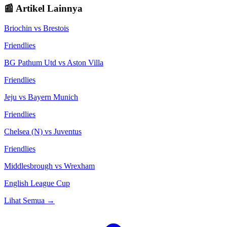
📰 Artikel Lainnya
Briochin
vs
Brestois
Friendlies
BG Pathum Utd
vs
Aston Villa
Friendlies
Jeju
vs
Bayern Munich
Friendlies
Chelsea (N)
vs
Juventus
Friendlies
Middlesbrough
vs
Wrexham
English League Cup
Lihat Semua →