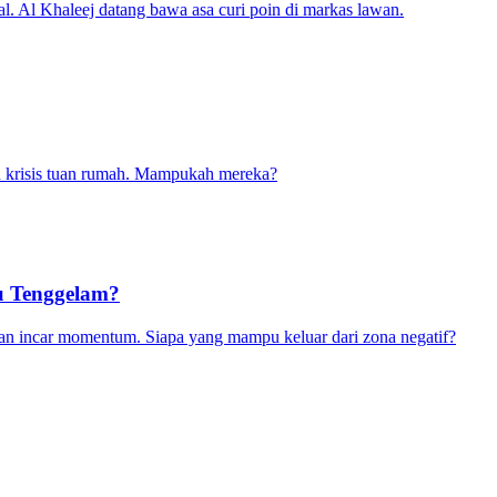
 Al Khaleej datang bawa asa curi poin di markas lawan.
n krisis tuan rumah. Mampukah mereka?
au Tenggelam?
uoan incar momentum. Siapa yang mampu keluar dari zona negatif?