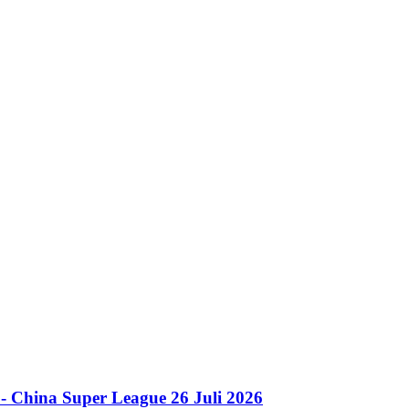
 - China Super League 26 Juli 2026