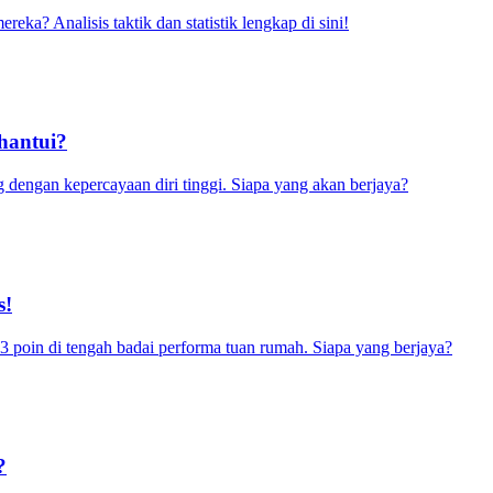
eka? Analisis taktik dan statistik lengkap di sini!
hantui?
dengan kepercayaan diri tinggi. Siapa yang akan berjaya?
s!
 3 poin di tengah badai performa tuan rumah. Siapa yang berjaya?
?