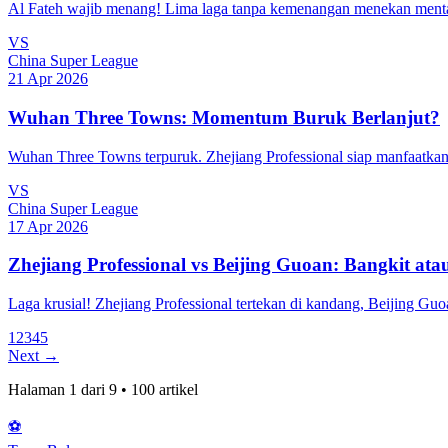
Al Fateh wajib menang! Lima laga tanpa kemenangan menekan mental.
VS
China Super League
21 Apr 2026
Wuhan Three Towns: Momentum Buruk Berlanjut?
Wuhan Three Towns terpuruk. Zhejiang Professional siap manfaatka
VS
China Super League
17 Apr 2026
Zhejiang Professional vs Beijing Guoan: Bangkit at
Laga krusial! Zhejiang Professional tertekan di kandang, Beijing G
1
2
3
4
5
Next →
Halaman
1
dari
9
•
100
artikel
⚽