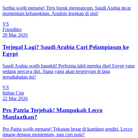
Serbia wajib menang! Tren buruk mengancam. Saudi Arabia incar
momentum kebangkitan. Analisis lengkap di sini!
VS
Friendlies
28 Mar 2026
Terjegal Lagi? Saudi Arabia Cari Pelampiasan ke
Egypt
Saudi Arabia wajib bangkit! Performa labil mereka diuji Egypt yang
sedang percaya diri. Siapa yang akan tersenyum di laga
persahabatan ini?
VS
Italian Cup
22 Mar 2026
Pro Patria Terjebak! Mampukah Lecco
Manfaatkan?
Pro Patria wajib menang! Tekanan besar di kandang sendiri. Lecco
datang dengan momentum, siap curi poin?