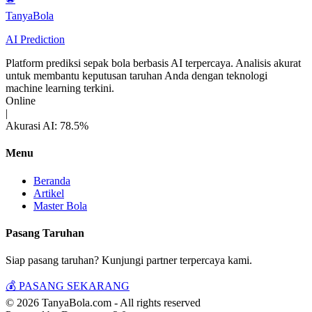
Tanya
Bola
AI Prediction
Platform prediksi sepak bola berbasis AI terpercaya. Analisis akurat
untuk membantu keputusan taruhan Anda dengan teknologi
machine learning terkini.
Online
|
Akurasi AI: 78.5%
Menu
Beranda
Artikel
Master Bola
Pasang Taruhan
Siap pasang taruhan? Kunjungi partner terpercaya kami.
💰 PASANG SEKARANG
© 2026 TanyaBola.com - All rights reserved