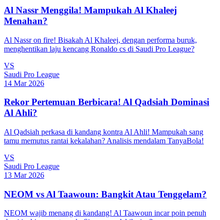
Al Nassr Menggila! Mampukah Al Khaleej
Menahan?
Al Nassr on fire! Bisakah Al Khaleej, dengan performa buruk,
menghentikan laju kencang Ronaldo cs di Saudi Pro League?
VS
Saudi Pro League
14 Mar 2026
Rekor Pertemuan Berbicara! Al Qadsiah Dominasi
Al Ahli?
Al Qadsiah perkasa di kandang kontra Al Ahli! Mampukah sang
tamu memutus rantai kekalahan? Analisis mendalam TanyaBola!
VS
Saudi Pro League
13 Mar 2026
NEOM vs Al Taawoun: Bangkit Atau Tenggelam?
NEOM wajib menang di kandang! Al Taawoun incar poin penuh