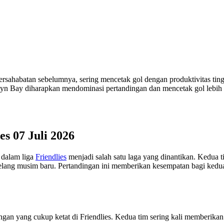
habatan sebelumnya, sering mencetak gol dengan produktivitas tinggi. 
n Bay diharapkan mendominasi pertandingan dan mencetak gol lebih da
es 07 Juli 2026
 dalam liga
Friendlies
menjadi salah satu laga yang dinantikan. Kedua 
lang musim baru. Pertandingan ini memberikan kesempatan bagi kedua 
an yang cukup ketat di Friendlies. Kedua tim sering kali memberikan