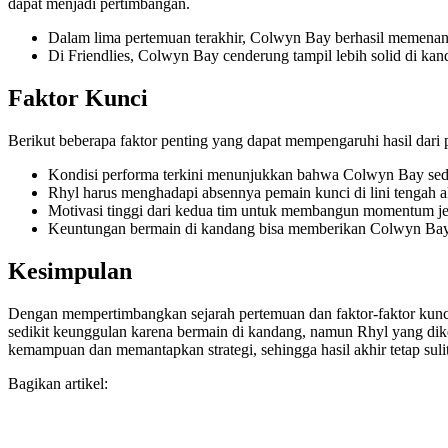
dapat menjadi pertimbangan.
Dalam lima pertemuan terakhir, Colwyn Bay berhasil memenang
Di Friendlies, Colwyn Bay cenderung tampil lebih solid di ka
Faktor Kunci
Berikut beberapa faktor penting yang dapat mempengaruhi hasil dari
Kondisi performa terkini menunjukkan bahwa Colwyn Bay sedan
Rhyl harus menghadapi absennya pemain kunci di lini tengah 
Motivasi tinggi dari kedua tim untuk membangun momentum jel
Keuntungan bermain di kandang bisa memberikan Colwyn Bay 
Kesimpulan
Dengan mempertimbangkan sejarah pertemuan dan faktor-faktor kunci 
sedikit keunggulan karena bermain di kandang, namun Rhyl yang dik
kemampuan dan memantapkan strategi, sehingga hasil akhir tetap sul
Bagikan artikel: